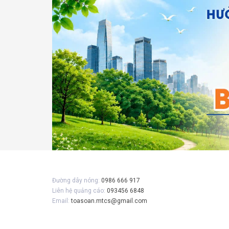
Gửi 
Đường dây nóng:
0986 666 917
Liên hệ quảng cáo:
093456 6848
Email:
toasoan.mtcs@gmail.com