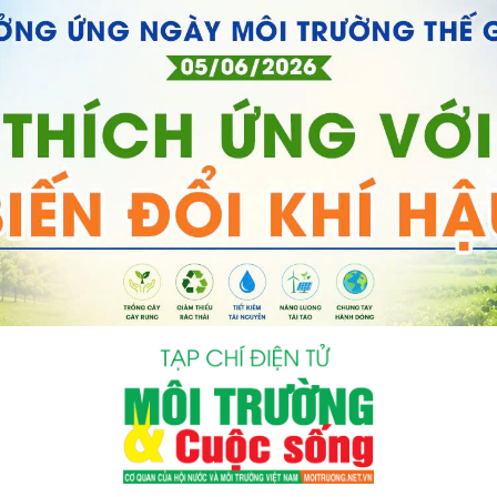
bình luận
Hủy
G