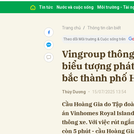
Tin tức
Nước và cuộc sống
Môi trường - Tài 
Trang chủ
Thông tin cần biết
Theo dõi Môi trường & Cuộc sống trên
Vingroup thông
biểu tượng phát
bắc thành phố 
Thùy Dương
•
15/07/2025 13:54
Cầu Hoàng Gia do Tập đoàn
án Vinhomes Royal Island 
thông xe. Với việc rút ngắ
còn 5 phút - cầu Hoàng Gi