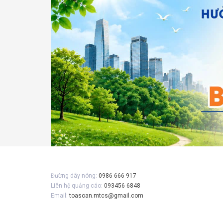
Gửi 
Đường dây nóng:
0986 666 917
Liên hệ quảng cáo:
093456 6848
Email:
toasoan.mtcs@gmail.com