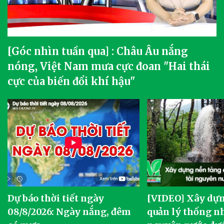
[Góc nhìn tuần qua] : Châu Âu nắng
nóng, Việt Nam mưa cực đoan "Hai thái
cực của biến đổi khí hậu"
Dự báo thời tiết ngày
[VIDEO] Xây dựn
o
08/8/2026: Ngày nắng, đêm
quản lý thống nh