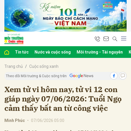
bình luận
Tin tức
Nước và cuộc sống
Môi trường - Tài nguyên
K
Trang chủ
Cuộc sống xanh
Theo dõi Môi trường & Cuộc sống trên
Xem tử vi hôm nay, tử vi 12 con
giáp ngày 07/06/2026: Tuổi Ngọ
Hủy
G
cảm thấy bất an từ công việc
Minh Phúc
•
07/06/2026 05:00