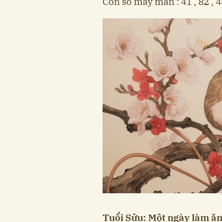
Con số may mắn : 41 , 82 , 
Tuổi Sửu: Một ngày làm ă