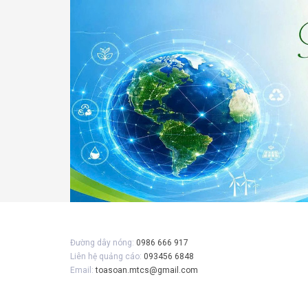
Gửi 
Đường dây nóng:
0986 666 917
Liên hệ quảng cáo:
093456 6848
Email:
toasoan.mtcs@gmail.com