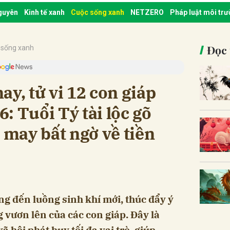
nguyên
Kinh tế xanh
Cuộc sống xanh
NETZERO
Pháp luật môi tr
Đọc 
 sống xanh
ay, tử vi 12 con giáp
: Tuổi Tý tài lộc gõ
n may bất ngờ về tiền
g đến luồng sinh khí mới, thúc đẩy ý
 vươn lên của các con giáp. Đây là
 hội phát huy tối đa vai trò, giúp