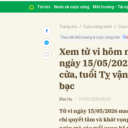
Tin tức
Nước và cuộc sống
Môi trường - Tài 
Trang chủ
Cuộc sống xanh
Cuộc
Theo dõi Môi trường & Cuộc sống trên
Xem tử vi hôm n
ngày 15/05/2026
cửa, tuổi Tỵ vậ
bạc
Mai Hạ
•
15/05/2026 05:00
Tử vi ngày 15/05/2026 man
chí quyết tâm và khát vọng
ngày mà các mối quan hệ xã