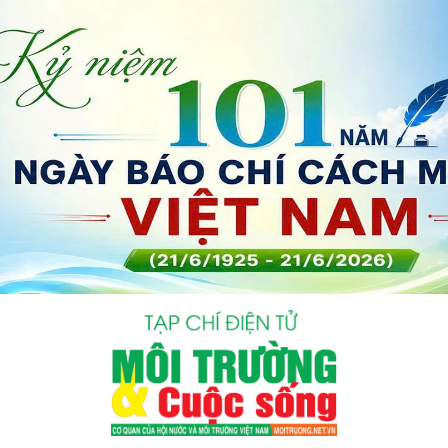
bình luận
Hủy
G