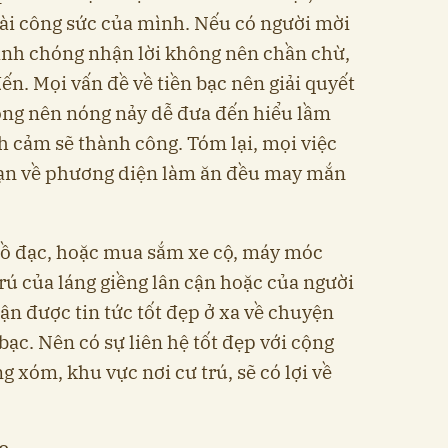
ài công sức của mình. Nếu có người mời
anh chóng nhận lời không nên chần chừ,
đến. Mọi vấn đề về tiền bạc nên giải quyết
ng nên nóng nảy dễ đưa đến hiểu lầm
h cảm sẽ thành công. Tóm lại, mọi việc
bạn về phương diện làm ăn đều may mắn
 đồ đạc, hoặc mua sắm xe cộ, máy móc
trú của láng giềng lân cận hoặc của người
ận được tin tức tốt đẹp ở xa về chuyện
ạc. Nên có sự liên hệ tốt đẹp với cộng
 xóm, khu vực nơi cư trú, sẽ có lợi về