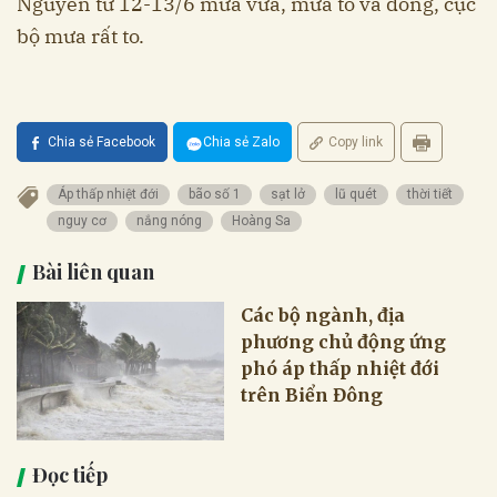
Nguyên từ 12-13/6 mưa vừa, mưa to và dông, cục
bộ mưa rất to.
Chia sẻ Facebook
Chia sẻ Zalo
Copy link
Áp thấp nhiệt đới
bão số 1
sạt lở
lũ quét
thời tiết
nguy cơ
nắng nóng
Hoàng Sa
Bài liên quan
Các bộ ngành, địa
phương chủ động ứng
phó áp thấp nhiệt đới
trên Biển Đông
Đọc tiếp