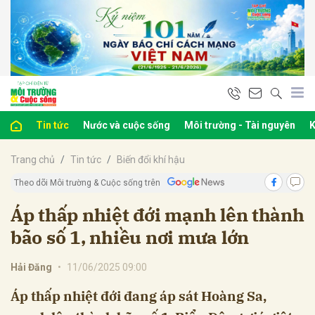
bình luận
Tin tức
Nước và cuộc sống
Môi trường - Tài nguyên
K
Trang chủ
Tin tức
Biến đổi khí hậu
Theo dõi Môi trường & Cuộc sống trên
Áp thấp nhiệt đới mạnh lên thành
bão số 1, nhiều nơi mưa lớn
Hủy
G
Hải Đăng
•
11/06/2025 09:00
Áp thấp nhiệt đới đang áp sát Hoàng Sa,