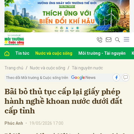
bình luận
Tin tức
Nước và cuộc sống
Môi trường - Tài nguyên
K
Trang chủ
Nước và cuộc sống
Tài nguyên nước
Theo dõi Môi trường & Cuộc sống trên
Bãi bỏ thủ tục cấp lại giấy phép
hành nghề khoan nước dưới đất
Hủy
G
cấp tỉnh
Phúc Anh
•
19/05/2026 17:00