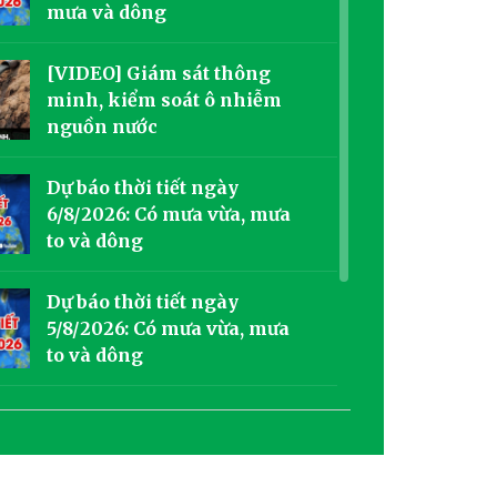
mưa và dông
[VIDEO] Giám sát thông
minh, kiểm soát ô nhiễm
nguồn nước
Dự báo thời tiết ngày
6/8/2026: Có mưa vừa, mưa
to và dông
Dự báo thời tiết ngày
5/8/2026: Có mưa vừa, mưa
to và dông
[VIDEO] El Nino khuếch
đại thời tiết cực đoan trên
toàn cầu