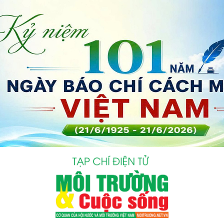
bình luận
Hủy
G