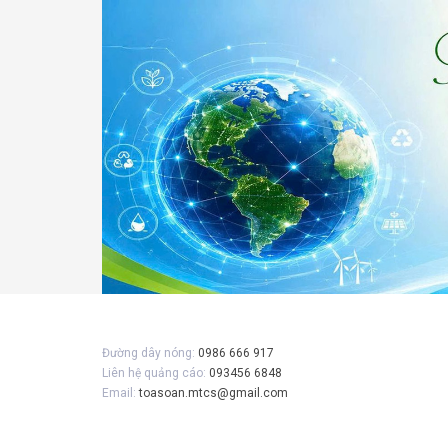
Gửi 
Đường dây nóng:
0986 666 917
Liên hệ quảng cáo:
093456 6848
Email:
toasoan.mtcs@gmail.com