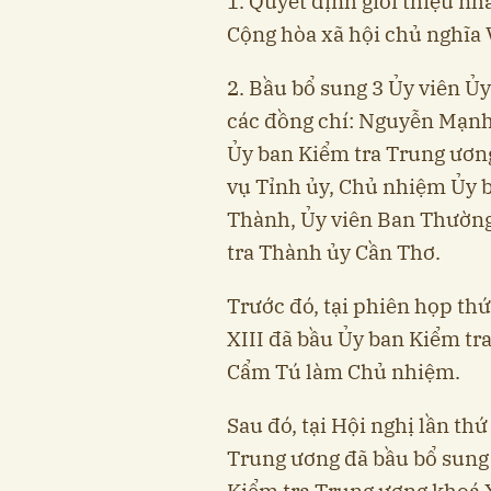
1. Quyết định giới thiệu nh
Cộng hòa xã hội chủ nghĩa 
2. Bầu bổ sung 3 Ủy viên Ủ
các đồng chí: Nguyễn Mạnh
Ủy ban Kiểm tra Trung ươn
vụ Tỉnh ủy, Chủ nhiệm Ủy 
Thành, Ủy viên Ban Thườn
tra Thành ủy Cần Thơ.
Trước đó, tại phiên họp t
XIII đã bầu Ủy ban Kiểm tr
Cẩm Tú làm Chủ nhiệm.
Sau đó, tại Hội nghị lần th
Trung ương đã bầu bổ sung 
Kiểm tra Trung ương khoá X