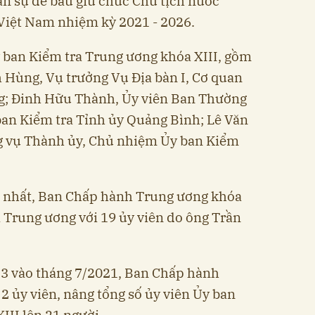
ân sự để bầu giữ chức Chủ tịch nước
Việt Nam nhiệm kỳ 2021 - 2026.
y ban Kiểm tra Trung ương khóa XIII, gồm
 Hùng, Vụ trưởng Vụ Địa bàn I, Cơ quan
g; Đinh Hữu Thành, Ủy viên Ban Thường
ban Kiểm tra Tỉnh ủy Quảng Bình; Lê Văn
g vụ Thành ủy, Chủ nhiệm Ủy ban Kiểm
hứ nhất, Ban Chấp hành Trung ương khóa
a Trung ương với 19 ủy viên do ông Trần
ứ 3 vào tháng 7/2021, Ban Chấp hành
2 ủy viên, nâng tổng số ủy viên Ủy ban
III lên 21 người.