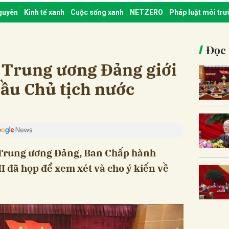
nguyên
Kinh tế xanh
Cuộc sống xanh
NETZERO
Pháp luật môi tr
Đọc 
 Trung ương Đảng giới
bầu Chủ tịch nước
ở Trung ương Đảng, Ban Chấp hành
 đã họp để xem xét và cho ý kiến về