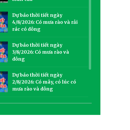
Dự báo thời tiết ngày
4/8/2026: Có mưa rào và rải
rác có dông
Dự báo thời tiết ngày
3/8/2026: Có mưa rào và
dông
Dự báo thời tiết ngày
2/8/2026: Có mây, có lúc có
mưa rào và dông
[VIDEO] Lời cảm ơn của
Tạp chí Môi trường và Cuộc
sống