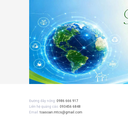
Gửi 
Đường dây nóng:
0986 666 917
Liên hệ quảng cáo:
093456 6848
Email:
toasoan.mtcs@gmail.com