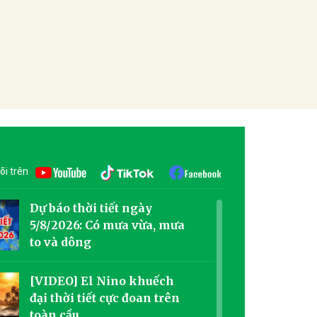
õi trên
Dự báo thời tiết ngày
5/8/2026: Có mưa vừa, mưa
to và dông
[VIDEO] El Nino khuếch
đại thời tiết cực đoan trên
toàn cầu