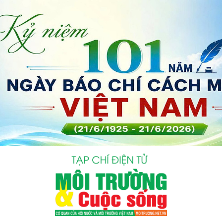
bình luận
Hủy
G