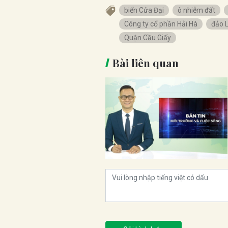
biển Cửa Đại
ô nhiễm đất
Công ty cổ phần Hải Hà
đảo 
Quận Cầu Giấy
Bài liên quan