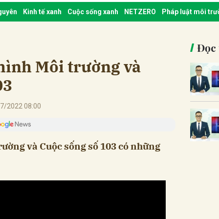
nguyên
Kinh tế xanh
Cuộc sống xanh
NETZERO
Pháp luật môi tr
Đọc 
hình Môi trường và
03
7/2022 08:00
trường và Cuộc sống số 103 có những