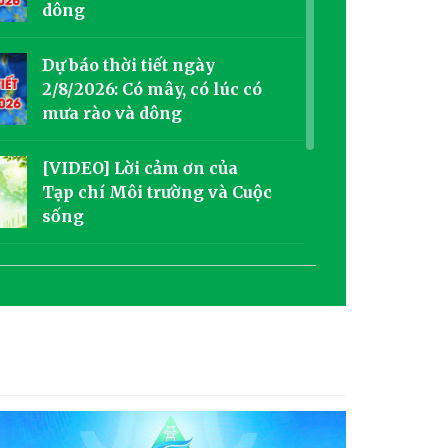
dông
Dự báo thời tiết ngày
2/8/2026: Có mây, có lúc có
mưa rào và dông
[VIDEO] Lời cảm ơn của
Tạp chí Môi trường và Cuộc
sống
[Góc nhìn tuần qua]: Mưa
cực đoan đô thị - “Thách
thức từ bên trong”