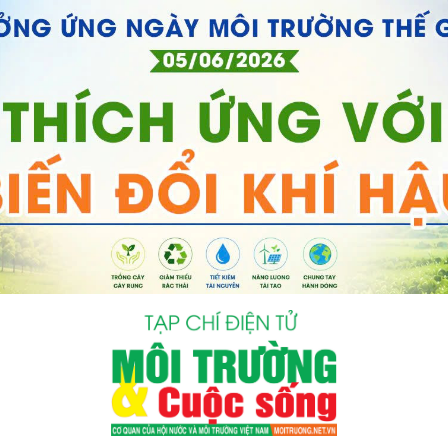
bình luận
Hủy
G