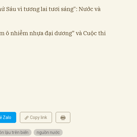
hứ Sáu vì tương lai tươi sáng": Nước và
iảm ô nhiễm nhựa đại dương” và Cuộc thi
ẻ Zalo
Copy link
n lậu trên biển
nguồn nước