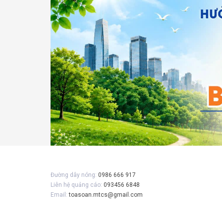
Gửi 
Đường dây nóng:
0986 666 917
Liên hệ quảng cáo:
093456 6848
Email:
toasoan.mtcs@gmail.com