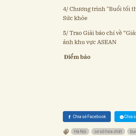
4/ Chương trình "Buổi tối t
Sức khỏe
5/ Trao Giải báo chí về “G
ảnh khu vực ASEAN
Điểm báo
Chia sẻ Facebook
Chia s
Hà Nội
cơ sở hóa chất
buô