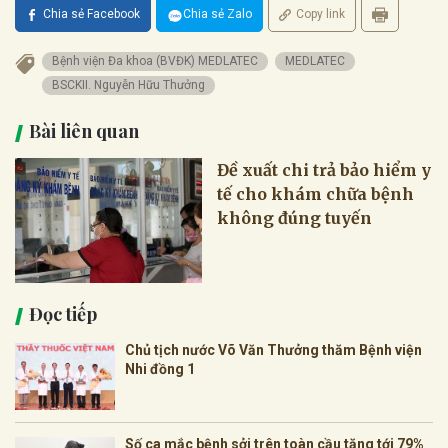
Chia sẻ Facebook
Chia sẻ Zalo
Copy link
Bệnh viện Đa khoa (BVĐK) MEDLATEC
MEDLATEC
BSCKII. Nguyễn Hữu Thưởng
Bài liên quan
Đề xuất chi trả bảo hiểm y
tế cho khám chữa bệnh
không đúng tuyến
Đọc tiếp
Chủ tịch nước Võ Văn Thưởng thăm Bệnh viện
Nhi đồng 1
Số ca mắc bệnh sởi trên toàn cầu tăng tới 79%