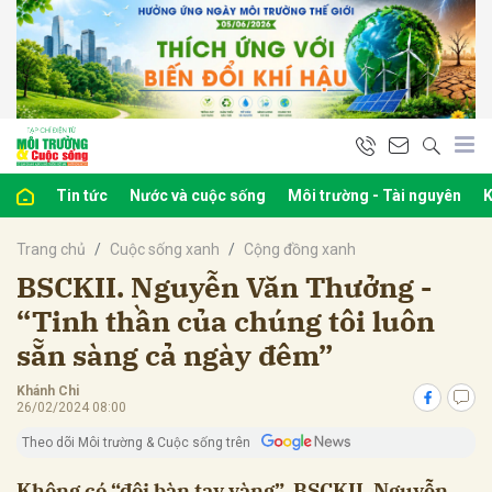
bình luận
Tin tức
Nước và cuộc sống
Môi trường - Tài nguyên
K
Trang chủ
Cuộc sống xanh
Cộng đồng xanh
BSCKII. Nguyễn Văn Thưởng -
“Tinh thần của chúng tôi luôn
sẵn sàng cả ngày đêm”
Hủy
G
Khánh Chi
26/02/2024 08:00
Theo dõi Môi trường & Cuộc sống trên
Không có “đôi bàn tay vàng”, BSCKII. Nguyễn