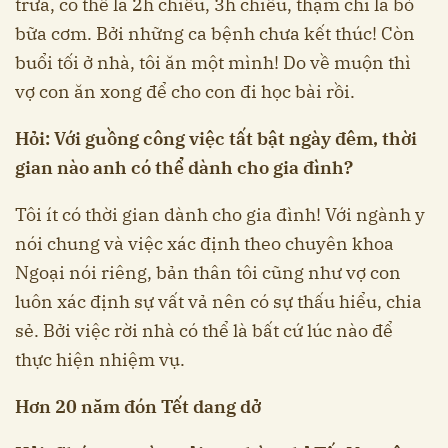
trưa, có thể là 2h chiều, 3h chiều, thậm chí là bỏ
bữa cơm. Bởi những ca bệnh chưa kết thúc! Còn
buổi tối ở nhà, tôi ăn một mình! Do về muộn thì
vợ con ăn xong để cho con đi học bài rồi.
Hỏi: Với guồng công việc tất bật ngày đêm, thời
gian nào anh có thể dành cho gia đình?
Tôi ít có thời gian dành cho gia đình! Với ngành y
nói chung và việc xác định theo chuyên khoa
Ngoại nói riêng, bản thân tôi cũng như vợ con
luôn xác định sự vất vả nên có sự thấu hiểu, chia
sẻ. Bởi việc rời nhà có thể là bất cứ lúc nào để
thực hiện nhiệm vụ.
Hơn 20 năm đón Tết dang dở