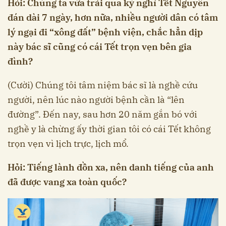
Hỏi: Chúng ta vừa trải qua kỳ nghỉ Tết Nguyên
đán dài 7 ngày, hơn nữa, nhiều người dân có tâm
lý ngại đi “xông đất” bệnh viện, chắc hẳn dịp
này bác sĩ cũng có cái Tết trọn vẹn bên gia
đình?
(Cười) Chúng tôi tâm niệm bác sĩ là nghề cứu
người, nên lúc nào người bệnh cần là “lên
đường”. Đến nay, sau hơn 20 năm gắn bó với
nghề y là chừng ấy thời gian tôi có cái Tết không
trọn vẹn vì lịch trực, lịch mổ.
Hỏi: Tiếng lành đồn xa, nên danh tiếng của anh
đã được vang xa toàn quốc?