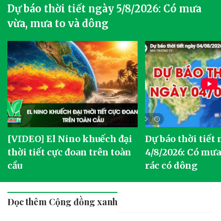
Dự báo thời tiết ngày 5/8/2026: Có mưa
vừa, mưa to và dông
[VIDEO] El Nino khuếch đại
Dự báo thời tiết
thời tiết cực đoan trên toàn
4/8/2026: Có mưa 
cầu
rác có dông
Đọc thêm Cộng đồng xanh