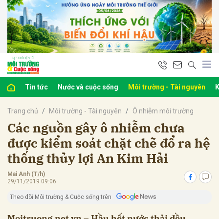
bình luận
Tin tức
Nước và cuộc sống
Môi trường - Tài nguyên
K
Trang chủ
Môi trường - Tài nguyên
Ô nhiễm môi trường
Các nguồn gây ô nhiễm chưa
được kiểm soát chặt chẽ đổ ra hệ
thống thủy lợi An Kim Hải
Hủy
G
Mai Anh (T/h)
29/11/2019 09:06
Theo dõi Môi trường & Cuộc sống trên
Moitruong.net.vn – Hầu hết nước thải đều