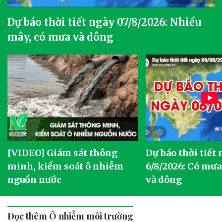
Dự báo thời tiết ngày 07/8/2026: Nhiều
mây, có mưa và dông
[VIDEO] Giám sát thông
Dự báo thời tiết
g
minh, kiểm soát ô nhiễm
6/8/2026: Có mưa
nguồn nước
và dông
Đọc thêm Ô nhiễm môi trường