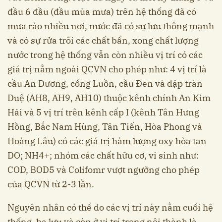
đầu 6 đầu (đầu mùa mưa) trên hệ thống đã có
mưa rào nhiều nơi, nước đã có sự lưu thông mạnh
và có sự rửa trôi các chất bẩn, xong chất lượng
nước trong hệ thống vẫn còn nhiều vị trí có các
giá trị nằm ngoài QCVN cho phép như: 4 vị trí là
cầu An Dương, cống Luồn, cầu Đen và đập tràn
Duệ (AH8, AH9, AH10) thuộc kênh chính An Kim
Hải và 5 vị trí trên kênh cấp I (kênh Tân Hưng
Hồng, Bắc Nam Hùng, Tân Tiến, Hòa Phong và
Hoàng Lâu) có các giá trị hàm lượng oxy hòa tan
DO; NH4+; nhóm các chất hữu cơ, vi sinh như:
COD, BOD5 và Colifomr vượt ngưỡng cho phép
của QCVN từ 2-3 lần.
Nguyên nhân có thể do các vị trí này nằm cuối hệ
thống, hạ lưu và còn ở vị trí trong nội thành là