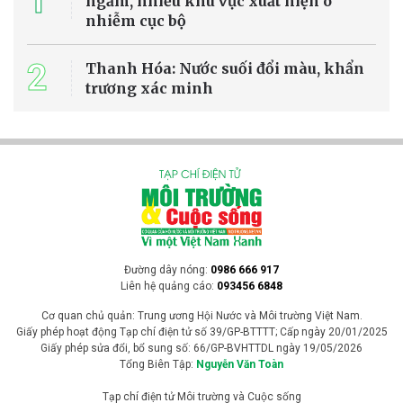
giải quyết tình trạng thiếu nước ngày càng nghiêm trọng do biến
đổi khí hậu, dù vẫn cần thêm thời gian để kiểm chứng hiệu quả thực
tế.
Tin Quốc tế
Thanh Hóa: Nhà máy điện rác Bỉm Sơn tăng
tốc thi công trước sức ép xử lý rác