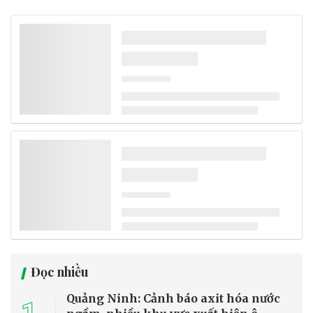
Công nghệ mới tạo 500 lít nước mỗi ngày từ
không khí khô, mở hướng giải quyết khủng
hoảng nước
Một công ty công nghệ khí hậu tại Tây Ban Nha vừa giới thiệu thiết
bị có khả năng tạo tới 500 lít nước mỗi ngày từ không khí, kể cả ở
những khu vực khô hạn. Công nghệ mới được kỳ vọng góp phần