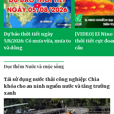
Dự báo thời tiết ngày
[VIDEO] El Nino
5/8/2026: Có mưa vừa, mưa to
thời tiết cực đoa
và dông
cầu
Đọc thêm Nước và cuộc sống
Tái sử dụng nước thải công nghiệp: Chìa
khóa cho an ninh nguồn nước và tăng trưởng
xanh