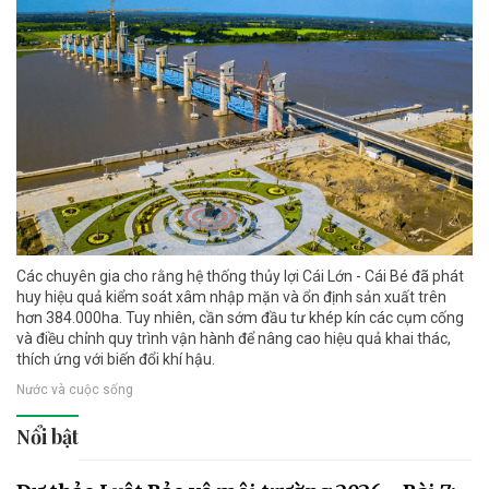
Các chuyên gia cho rằng hệ thống thủy lợi Cái Lớn - Cái Bé đã phát
huy hiệu quả kiểm soát xâm nhập mặn và ổn định sản xuất trên
hơn 384.000ha. Tuy nhiên, cần sớm đầu tư khép kín các cụm cống
và điều chỉnh quy trình vận hành để nâng cao hiệu quả khai thác,
thích ứng với biến đổi khí hậu.
Nước và cuộc sống
Nổi bật