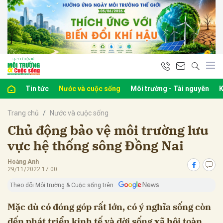
bình luận
Tin tức
Nước và cuộc sống
Môi trường - Tài nguyên
K
Trang chủ
Nước và cuộc sống
Chủ động bảo vệ môi trường lưu
vực hệ thống sông Đồng Nai
Hoàng Anh
Hủy
G
29/11/2022 17:00
Theo dõi Môi trường & Cuộc sống trên
Mặc dù có đóng góp rất lớn, có ý nghĩa sống còn
đến phát triển kinh tế và đời sống xã hội toàn