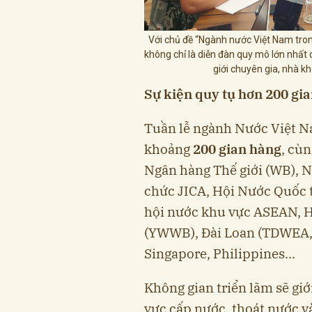
Với chủ đề “Ngành nước Việt Nam tron
không chỉ là diễn đàn quy mô lớn nhất
giới chuyên gia, nhà k
Sự kiện quy tụ hơn 200 gi
Tuần lễ ngành Nước Việt N
khoảng
200 gian hàng
, cùn
Ngân hàng Thế giới (WB), N
chức JICA, Hội Nước Quốc t
hội nước khu vực ASEAN, H
(YWWB), Đài Loan (TDWEA,
Singapore, Philippines...
Không gian triển lãm sẽ giớ
vực cấp nước, thoát nước và