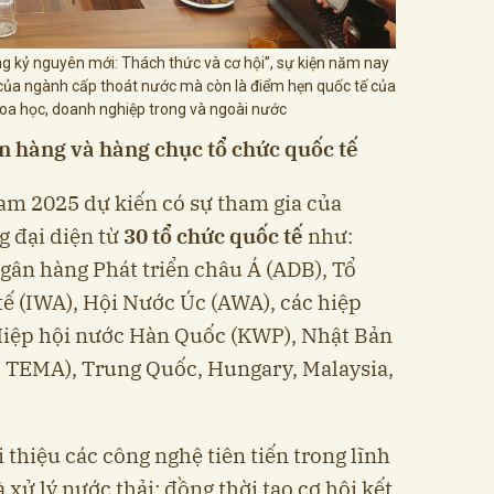
g kỷ nguyên mới: Thách thức và cơ hội”, sự kiện năm nay
 của ngành cấp thoát nước mà còn là điểm hẹn quốc tế của
hoa học, doanh nghiệp trong và ngoài nước
an hàng và hàng chục tổ chức quốc tế
am 2025 dự kiến có sự tham gia của
g đại diện từ
30 tổ chức quốc tế
như:
gân hàng Phát triển châu Á (ADB), Tổ
ế (IWA), Hội Nước Úc (AWA), các hiệp
iệp hội nước Hàn Quốc (KWP), Nhật Bản
 TEMA), Trung Quốc, Hungary, Malaysia,
i thiệu các công nghệ tiên tiến trong lĩnh
 xử lý nước thải; đồng thời tạo cơ hội kết