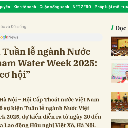
nguyên
Kinh tế xanh
Cuộc sống xanh
NETZERO
Pháp luật môi tr
Đọc 
ớc và Đời sống
n Tuần lễ ngành Nước
tnam Water Week 2025:
cơ hội”
 Hà Nội – Hội Cấp Thoát nước Việt Nam
ố sự kiện Tuần lễ ngành Nước Việt
 2025, dự kiến diễn ra từ ngày 20 đến
a Lao động Hữu nghị Việt Xô, Hà Nội.