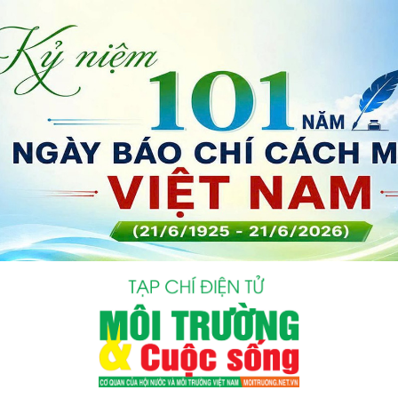
bình luận
Hủy
G