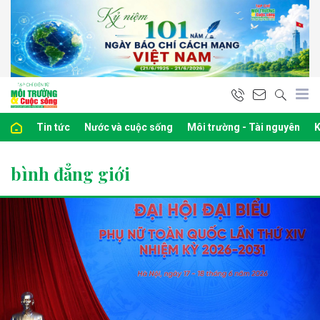
Tin tức
Nước và cuộc sống
Môi trường - Tài nguyên
K
bình đẳng giới