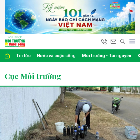
Tin tức
Nước và cuộc sống
Môi trường - Tài nguyên
K
Cục Môi trường