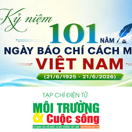
bình luận
Hủy
G