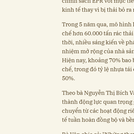
chính sách EPR với mục tiê
kinh tế thay vì bị thải bỏ r
Trong 5 năm qua, mô hình h
chế hơn 60.000 tấn rác thả
thời, nhiều sáng kiến về phâ
nhiệm mở rộng của nhà sản 
Hiện nay, khoảng 70% bao b
chế, trong đó tỷ lệ nhựa tái
50%.
Theo bà Nguyễn Thị Bích Vâ
thành động lực quan trọng 
chuyển từ các hoạt động riê
tế tuần hoàn đồng bộ và bề