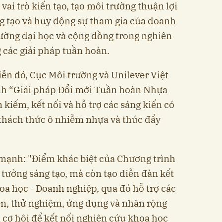
ai trò kiến tạo, tạo môi trường thuận lợi
g tạo và huy động sự tham gia của doanh
rường đại học và cộng đồng trong nghiên
 các giải pháp tuần hoàn.
iễn đó, Cục Môi trường và Unilever Việt
nh “Giải pháp Đổi mới Tuần hoàn Nhựa
kiếm, kết nối và hỗ trợ các sáng kiến có
t thách thức ô nhiễm nhựa và thúc đẩy
ạnh: "Điểm khác biệt của Chương trình
 tưởng sáng tạo, mà còn tạo diễn đàn kết
oa học - Doanh nghiệp, qua đó hỗ trợ các
iện, thử nghiệm, ứng dụng và nhân rộng
à cơ hội để kết nối nghiên cứu khoa học