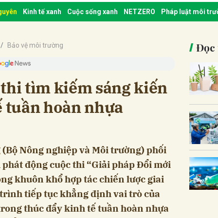
nguyên
Kinh tế xanh
Cuộc sống xanh
NETZERO
Pháp luật môi tr
Đọc 
Bảo vệ môi trường
thi tìm kiếm sáng kiến
ế tuần hoàn nhựa
 (Bộ Nông nghiệp và Môi trường) phối
 phát động cuộc thi “Giải pháp Đổi mới
g khuôn khổ hợp tác chiến lược giai
rình tiếp tục khẳng định vai trò của
 trong thúc đẩy kinh tế tuần hoàn nhựa