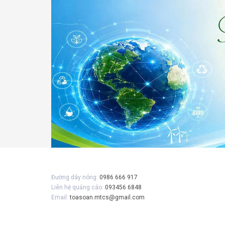
Gửi 
Đường dây nóng:
0986 666 917
Liên hệ quảng cáo:
093456 6848
Email:
toasoan.mtcs@gmail.com