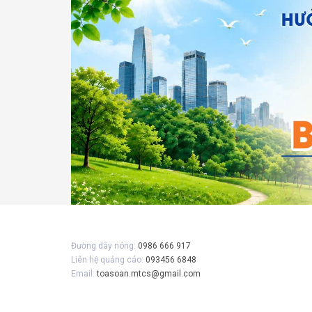
Đường dây nóng:
0986 666 917
Liên hệ quảng cáo:
093456 6848
Email:
toasoan.mtcs@gmail.com