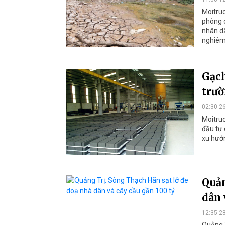
Moitruo
phòng c
nhân d
nghiêm
Gạc
trư
02:30 2
Moitru
đầu tư
xu hướn
Quản
dân 
12:35 2
Quảng T