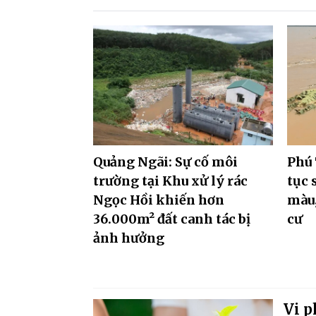
Quảng Ngãi: Sự cố môi
Phú 
trường tại Khu xử lý rác
tục 
Ngọc Hồi khiến hơn
màu,
36.000m² đất canh tác bị
cư
ảnh hưởng
Vi p