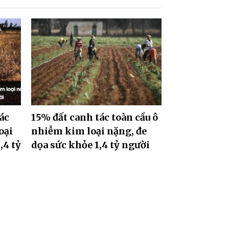
ác
15% đất canh tác toàn cầu ô
oại
nhiễm kim loại nặng, đe
,4 tỷ
dọa sức khỏe 1,4 tỷ người