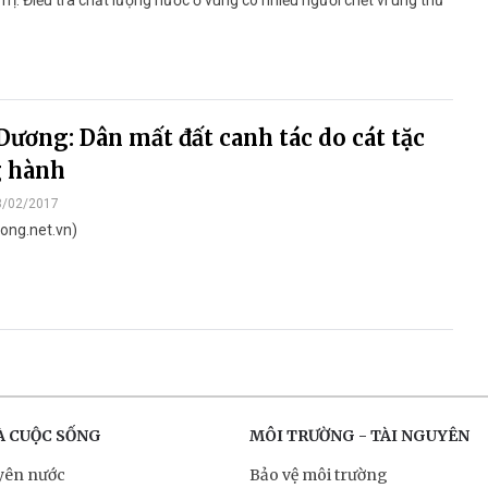
Dương: Dân mất đất canh tác do cát tặc
g hành
8/02/2017
ong.net.vn)
À CUỘC SỐNG
MÔI TRƯỜNG - TÀI NGUYÊN
yên nước
Bảo vệ môi trường