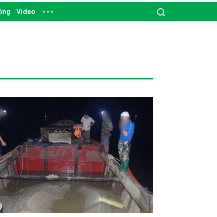
ường
Video