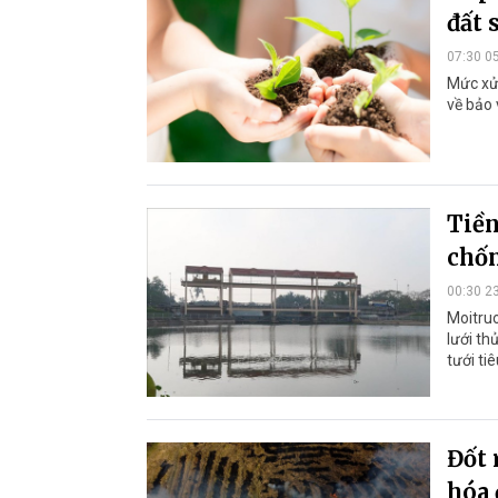
đất 
07:30 0
Mức xử 
về bảo 
Tiền
chốn
00:30 2
Moitruo
lưới th
tưới ti
Đốt 
hóa 