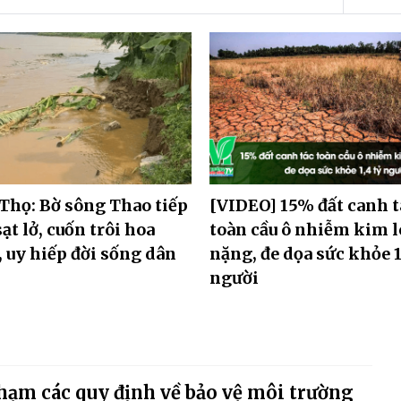
Thọ: Bờ sông Thao tiếp
[VIDEO] 15% đất canh t
sạt lở, cuốn trôi hoa
toàn cầu ô nhiễm kim l
 uy hiếp đời sống dân
nặng, đe dọa sức khỏe 1
người
hạm các quy định về bảo vệ môi trường