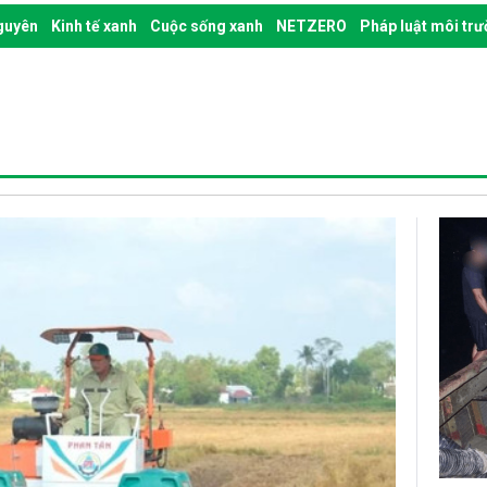
nguyên
Kinh tế xanh
Cuộc sống xanh
NETZERO
Pháp luật môi tr