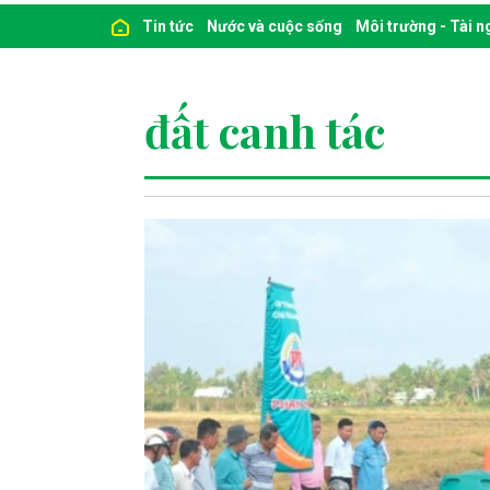
Tin tức
Nước và cuộc sống
Môi trường - Tài 
đất canh tác