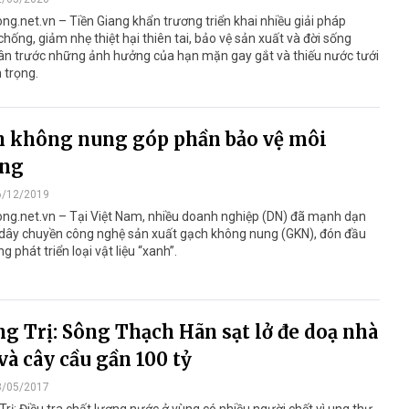
ng.net.vn – Tiền Giang khẩn trương triển khai nhiều giải pháp
hống, giảm nhẹ thiệt hại thiên tai, bảo vệ sản xuất và đời sống
ân trước những ảnh hưởng của hạn mặn gay gắt và thiếu nước tưới
 trọng.
h không nung góp phần bảo vệ môi
ờng
6/12/2019
ong.net.vn – Tại Việt Nam, nhiều doanh nghiệp (DN) đã mạnh dạn
 dây chuyền công nghệ sản xuất gạch không nung (GKN), đón đầu
g phát triển loại vật liệu “xanh”.
g Trị: Sông Thạch Hãn sạt lở đe doạ nhà
và cây cầu gần 100 tỷ
8/05/2017
rị: Điều tra chất lượng nước ở vùng có nhiều người chết vì ung thư