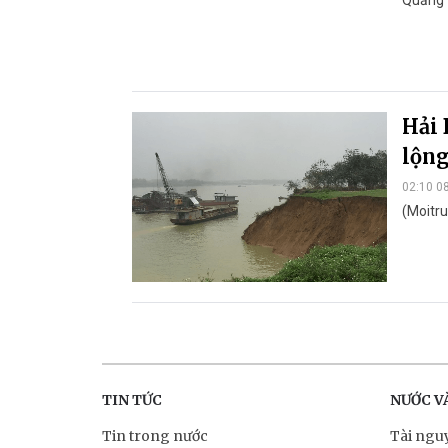
Hải 
lộn
02:10 0
(Moitru
TIN TỨC
NƯỚC V
Tin trong nước
Tài ngu