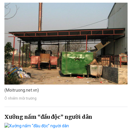
(Moitruong.net.vn)
Ô nhiễm môi trường
Xưởng nấm “đầu độc” người dân