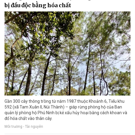
bị đầu độc bằng hóa chất
Gần 300 cây thông trồng từ năm 1987 thuộc Khoảnh 6, Tiểu khu
592 (xã Tam Xuân II, Núi Thành) – giáp rừng phòng hộ của Ban
quản lý phòng hộ Phú Ninh bị kẻ xấu hủy hoại bằng cách khoan và
đổ hóa chất vào thân cây.
Môi trường - Tài nguyên