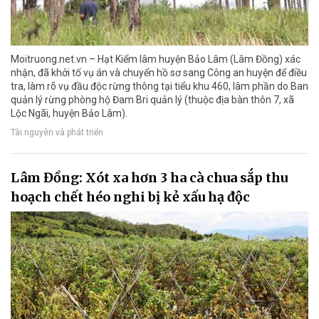
Moitruong.net.vn – Hạt Kiểm lâm huyện Bảo Lâm (Lâm Đồng) xác
nhận, đã khởi tố vụ án và chuyển hồ sơ sang Công an huyện để điều
tra, làm rõ vụ đầu độc rừng thông tại tiểu khu 460, lâm phần do Ban
quản lý rừng phòng hộ Đam Bri quản lý (thuộc địa bàn thôn 7, xã
Lộc Ngãi, huyện Bảo Lâm).
Tài nguyên và phát triển
Lâm Đồng: Xót xa hơn 3 ha cà chua sắp thu
hoạch chết héo nghi bị kẻ xấu hạ độc