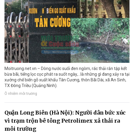
Moitruong.net.vn – Dòng nước suối đen ngòm, rác thải rắn tập kết
bừa bãi, tiếng lọc cọc phát ra suốt ngày,…là những gì đang xảy ra tại
xưởng chế biến gỗ xuất khẩu Tân Cương, thôn Bãi Dài, xã An Sinh,
TX Đông Triều (Quảng Ninh).
Ô nhiễm môi trường
Quận Long Biên (Hà Nội): Người dân bức xúc
vì trạm trộn bê tông Petrolimex xả thải ra
môi trường