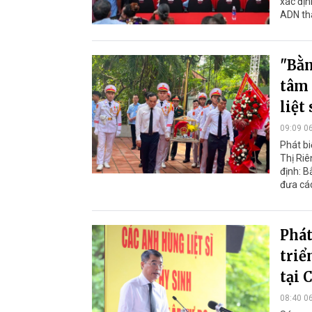
xác địn
ADN thâ
"Bằn
tâm 
liệt
09:09 0
Phát biể
Thị Ri
định: B
đưa các
Phát
triể
tại 
08:40 0