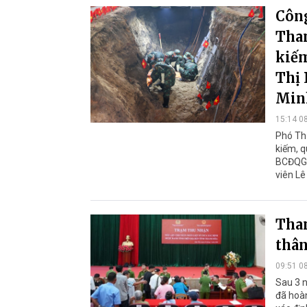
Công
Than
kiếm
Thị 
Min
15:14 0
Phó Th
kiếm, q
BCĐQG v
viên Lê
Tha
thân
09:51 0
Sau 3 n
đã hoàn