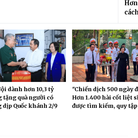
Hơn 
các
ội dành hơn 10,3 tỷ
"Chiến dịch 500 ngày 
 tặng quà người có
Hơn 1.400 hài cốt liệt s
 dịp Quốc khánh 2/9
được tìm kiếm, quy tập