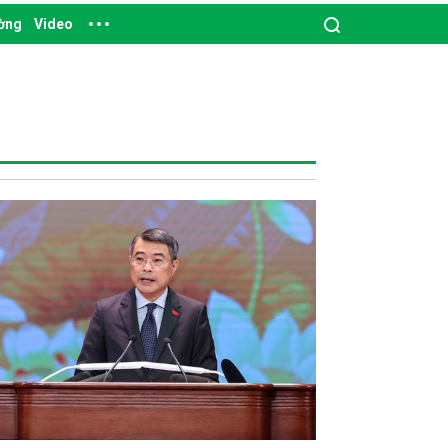
ường
Video