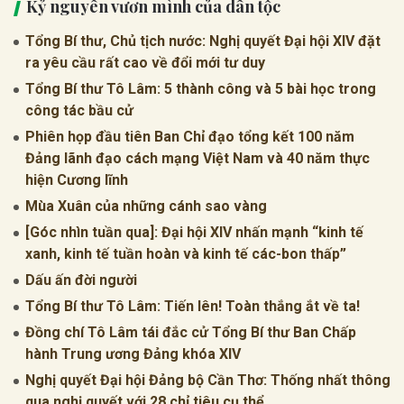
Kỷ nguyên vươn mình của dân tộc
Tổng Bí thư, Chủ tịch nước: Nghị quyết Đại hội XIV đặt
ra yêu cầu rất cao về đổi mới tư duy
Tổng Bí thư Tô Lâm: 5 thành công và 5 bài học trong
công tác bầu cử
Phiên họp đầu tiên Ban Chỉ đạo tổng kết 100 năm
Đảng lãnh đạo cách mạng Việt Nam và 40 năm thực
hiện Cương lĩnh
Mùa Xuân của những cánh sao vàng
[Góc nhìn tuần qua]: Đại hội XIV nhấn mạnh “kinh tế
xanh, kinh tế tuần hoàn và kinh tế các-bon thấp”
Dấu ấn đời người
Tổng Bí thư Tô Lâm: Tiến lên! Toàn thắng ắt về ta!
Đồng chí Tô Lâm tái đắc cử Tổng Bí thư Ban Chấp
hành Trung ương Đảng khóa XIV
Nghị quyết Đại hội Đảng bộ Cần Thơ: Thống nhất thông
qua nghị quyết với 28 chỉ tiêu cụ thể