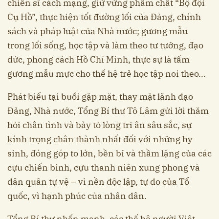
chiến sĩ cách mạng, giữ vững phẩm chất “Bộ đội
Cụ Hồ”, thực hiện tốt đường lối của Đảng, chính
sách và pháp luật của Nhà nước; gương mẫu
trong lối sống, học tập và làm theo tư tưởng, đạo
đức, phong cách Hồ Chí Minh, thực sự là tấm
gương mẫu mực cho thế hệ trẻ học tập noi theo...
Phát biểu tại buổi gặp mặt, thay mặt lãnh đạo
Đảng, Nhà nước, Tổng Bí thư Tô Lâm gửi lời thăm
hỏi chân tình và bày tỏ lòng tri ân sâu sắc, sự
kính trọng chân thành nhất đối với những hy
sinh, đóng góp to lớn, bền bỉ và thầm lặng của các
cựu chiến binh, cựu thanh niên xung phong và
dân quân tự vệ – vì nền độc lập, tự do của Tổ
quốc, vì hạnh phúc của nhân dân.
Tổng Bí thư nhấn mạnh, các thế hệ người Việt