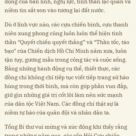
động của bản lĩnh, nghị lực, tinh thần lạc quan và
niềm tin sắt son vào tương lai đất nước.
Dù ở lĩnh vực nào, các cựu chiến binh, cựu thanh
niên xung phong cũng luôn luôn thể hiện tinh
thần “Quyết chiến quyết thắng” và “Thần tốc, táo
bạo” của Chiến dịch Hồ Chí Minh năm xưa, luôn
tận tụy, gương mẫu trong công tác và cuộc sống.
Bằng những hành động cụ thể, thiết thực, các
đồng chí không chỉ tiếp tục viết tiếp trang sử hào
hùng trong thời bình, mà còn góp phần vun đắp,
giữ gìn những giá trị cốt lõi làm nên sức mạnh
của dân tộc Việt Nam. Các đồng chí thật sự là
niềm tự hào của quân đội và nhân dân ta.
Tổng Bí thư vui mừng và xúc động khi thấy rằng
trong những năm qua, các cấp Hội Cựu chiến