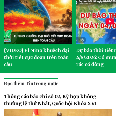
[VIDEO] El Nino khuếch đại
Dự báo thời tiết
thời tiết cực đoan trên toàn
4/8/2026: Có mưa 
cầu
rác có dông
Đọc thêm Tin trong nước
Thông cáo báo chí số 02, Kỳ họp không
thường lệ thứ Nhất, Quốc hội Khóa XVI