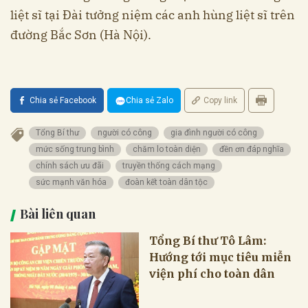
liệt sĩ tại Đài tưởng niệm các anh hùng liệt sĩ trên
đường Bắc Sơn (Hà Nội).
Chia sẻ Facebook
Chia sẻ Zalo
Copy link
Tổng Bí thư
người có công
gia đình người có công
mức sống trung bình
chăm lo toàn diện
đền ơn đáp nghĩa
chính sách ưu đãi
truyền thống cách mạng
sức mạnh văn hóa
đoàn kết toàn dân tộc
Bài liên quan
Tổng Bí thư Tô Lâm:
Hướng tới mục tiêu miễn
viện phí cho toàn dân