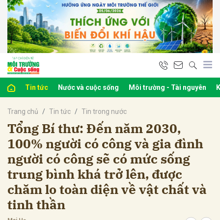
bình luận
Tin tức
Nước và cuộc sống
Môi trường - Tài nguyên
K
Trang chủ
Tin tức
Tin trong nước
Tổng Bí thư: Đến năm 2030,
100% người có công và gia đình
người có công sẽ có mức sống
Hủy
G
trung bình khá trở lên, được
chăm lo toàn diện về vật chất và
tinh thần