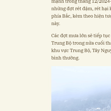
mạnh trong tháng 12/2024-
những đợt rét đậm, rét hại 
phía Bắc, kèm theo hiện tư
này.
Các đợt mưa lớn sẽ tiếp tụ
Trung Bộ trong nửa cuối t
khu vực Trung Bộ, Tây Ngu
bình thường.