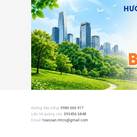
Gửi 
Đường dây nóng:
0986 666 917
Liên hệ quảng cáo:
093456 6848
Email:
toasoan.mtcs@gmail.com