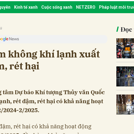
nguyên
Kinh tế xanh
Cuộc sống xanh
NETZERO
Pháp luật môi tr
Đọc 
ậu
m không khí lạnh xuất
, rét hại
 tâm Dự báo Khí tượng Thủy văn Quốc
lạnh, rét đậm, rét hại có khả năng hoạt
2/2024-2/2025.
 đậm, rét hại có khả năng hoạt động