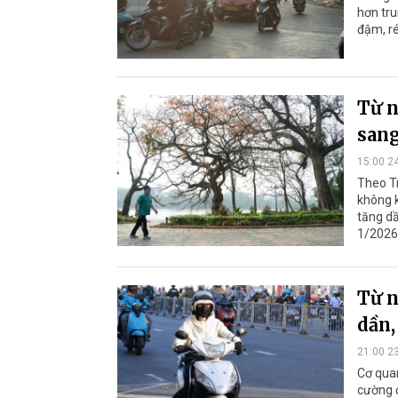
hơn tru
đậm, ré
Từ n
san
15:00 2
Theo Tr
không k
tăng dầ
1/2026
Từ n
dần,
21:00 2
Cơ quan
cường đ