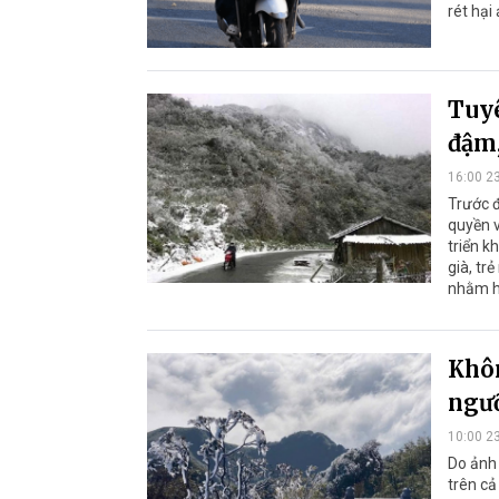
rét hại
Tuyê
đậm,
16:00 2
Trước đ
quyền v
triển k
già, tr
nhằm hạ
Khôn
ngưỡ
10:00 2
Do ảnh 
trên cả