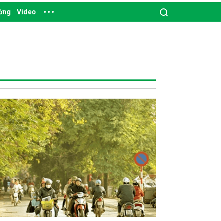
ường
Video