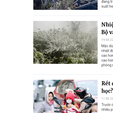
đang tr
xuất hi
Nhiệ
Bộ v
19:00 2
Mặc dù 
nhiệt đ
cao hơn
cao hơn
phòng n
Rét 
học?
11:00 2
Trước d
nhiều p