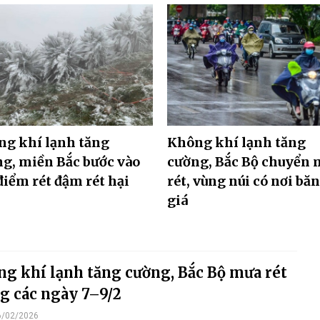
g khí lạnh tăng
Không khí lạnh tăng
g, miền Bắc bước vào
cường, Bắc Bộ chuyển
điểm rét đậm rét hại
rét, vùng núi có nơi bă
giá
g khí lạnh tăng cường, Bắc Bộ mưa rét
g các ngày 7–9/2
6/02/2026