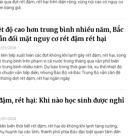
ải qua đợt rét đậm, rét hại trên diện rộng; vùng núi cao có nguy cơ
ện băng giá.
t độ cao hơn trung bình nhiều năm, Bắc
ẫn đối mặt nguy cơ rét đậm rét hại
2/01/2026
liên tiếp xuất hiện các đợt không khí lạnh gây rét đậm, rét hại, song
ộ trung bình trên phạm vi cả nước trong tháng qua vẫn phổ biến
 trung bình nhiều năm. Dự báo trong thời gian tới, xu thế nhiệt độ
 chuẩn vẫn tiếp diễn, nhưng Bắc Bộ và Bắc Trung Bộ vẫn cần đề
hững đợt rét đậm, rét hại ngắn ngày.
đậm, rét hại: Khi nào học sinh được nghỉ
2/01/2026
iễn biến thời tiết rét đậm, rét hại do không khí lạnh tăng cường,
hụ huynh tại các tỉnh, thành phố phía Bắc đặc biệt quan tâm đến