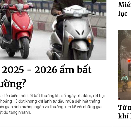
Miề
lục
 2025 - 2026 ấm bất
ường?
iễn biến thời tiết bất thường khi số ngày rét đậm, rét hại
 khoảng 13 đợt không khí lạnh từ đầu mùa đến hết tháng
Từ n
hời gian ảnh hưởng ngắn và thường xen kẽ với những giai
ệt độ tăng nhanh.
khí 