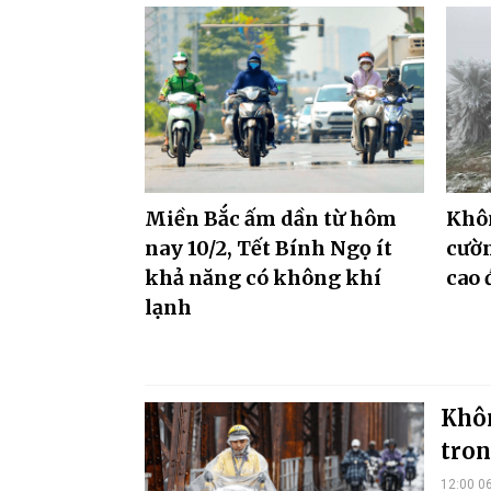
Miền Bắc ấm dần từ hôm
Khôn
nay 10/2, Tết Bính Ngọ ít
cườn
khả năng có không khí
cao 
lạnh
Khôn
tron
12:00 0