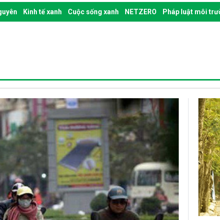
nguyên
Kinh tế xanh
Cuộc sống xanh
NETZERO
Pháp luật môi tr