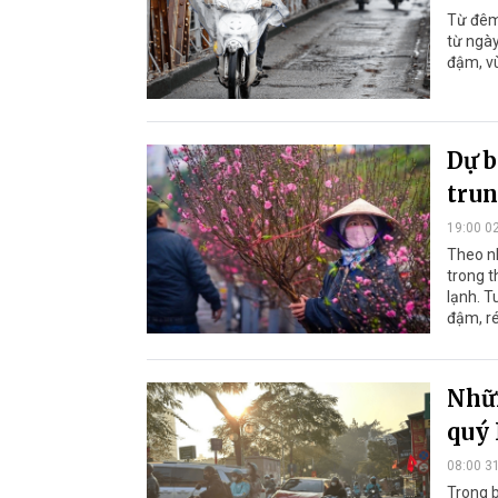
Từ đêm
từ ngày
đậm, vù
Dự b
trun
19:00 0
Theo n
trong t
lạnh. T
đậm, ré
Nhữn
quý 
08:00 3
Trong 