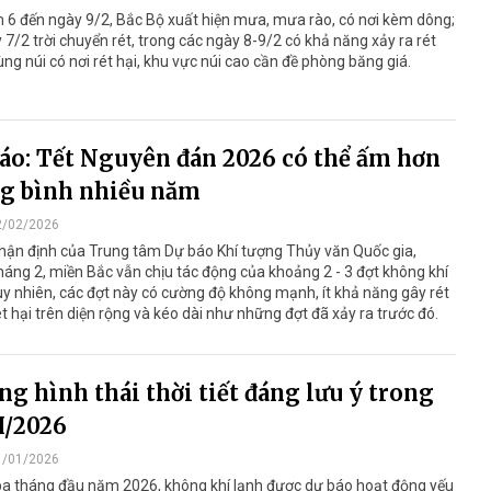
 6 đến ngày 9/2, Bắc Bộ xuất hiện mưa, mưa rào, có nơi kèm dông;
 7/2 trời chuyển rét, trong các ngày 8-9/2 có khả năng xảy ra rét
ng núi có nơi rét hại, khu vực núi cao cần đề phòng băng giá.
áo: Tết Nguyên đán 2026 có thể ấm hơn
g bình nhiều năm
2/02/2026
hận định của Trung tâm Dự báo Khí tượng Thủy văn Quốc gia,
háng 2, miền Bắc vẫn chịu tác động của khoảng 2 - 3 đợt không khí
uy nhiên, các đợt này có cường độ không mạnh, ít khả năng gây rét
t hại trên diện rộng và kéo dài như những đợt đã xảy ra trước đó.
g hình thái thời tiết đáng lưu ý trong
I/2026
1/01/2026
ba tháng đầu năm 2026, không khí lạnh được dự báo hoạt động yếu