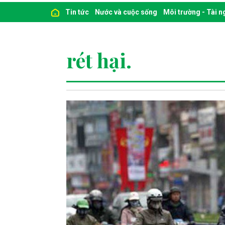
Tin tức
Nước và cuộc sống
Môi trường - Tài 
rét hại.