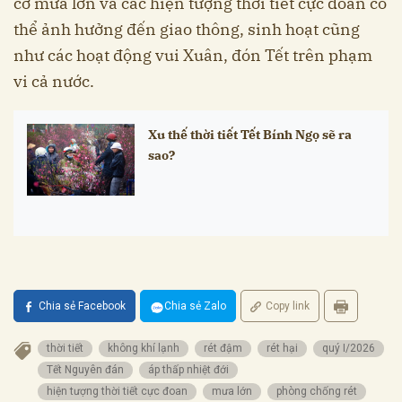
cơ mưa lớn và các hiện tượng thời tiết cực đoan có
thể ảnh hưởng đến giao thông, sinh hoạt cũng
như các hoạt động vui Xuân, đón Tết trên phạm
vi cả nước.
Xu thế thời tiết Tết Bính Ngọ sẽ ra
sao?
Chia sẻ Facebook
Chia sẻ Zalo
Copy link
thời tiết
không khí lạnh
rét đậm
rét hại
quý I/2026
Tết Nguyên đán
áp thấp nhiệt đới
hiện tượng thời tiết cực đoan
mưa lớn
phòng chống rét