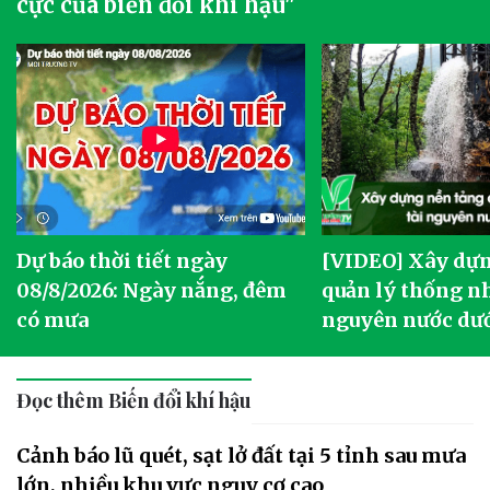
cực của biến đổi khí hậu"
Dự báo thời tiết ngày
[VIDEO] Xây dựn
o
08/8/2026: Ngày nắng, đêm
quản lý thống nh
có mưa
nguyên nước dướ
Đọc thêm Biến đổi khí hậu
Cảnh báo lũ quét, sạt lở đất tại 5 tỉnh sau mưa
lớn, nhiều khu vực nguy cơ cao