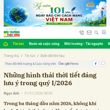
bình luận
Tin tức
Nước và cuộc sống
Môi trường - Tài nguyên
K
Trang chủ
Tin tức
Biến đổi khí hậu
Theo dõi Môi trường & Cuộc sống trên
Những hình thái thời tiết đáng
lưu ý trong quý I/2026
Hủy
G
Ngọc Ánh
•
31/01/2026 08:00
Trong ba tháng đầu năm 2026, không khí