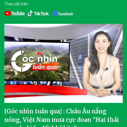
Theo dõi trên
[Góc nhìn tuần qua] : Châu Âu nắng
nóng, Việt Nam mưa cực đoan "Hai thái