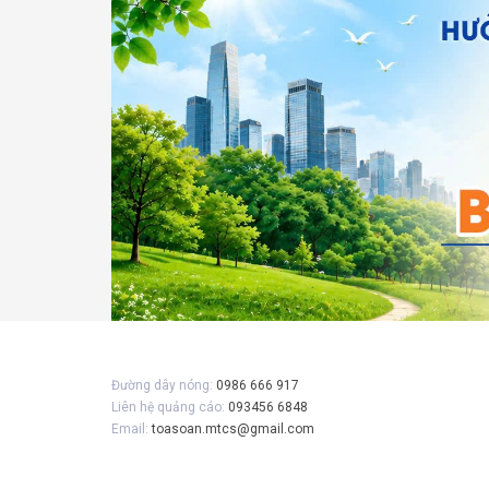
Gửi 
Đường dây nóng:
0986 666 917
Liên hệ quảng cáo:
093456 6848
Email:
toasoan.mtcs@gmail.com