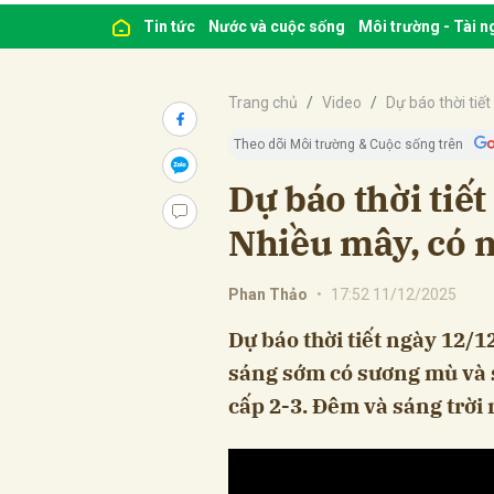
Tin tức
Nước và cuộc sống
Môi trường - Tài 
Trang chủ
Video
Dự báo thời tiết
Theo dõi Môi trường & Cuộc sống trên
Dự báo thời tiế
Nhiều mây, có m
Phan Thảo
•
17:52 11/12/2025
Dự báo thời tiết ngày 12/1
sáng sớm có sương mù và 
cấp 2-3. Đêm và sáng trời r