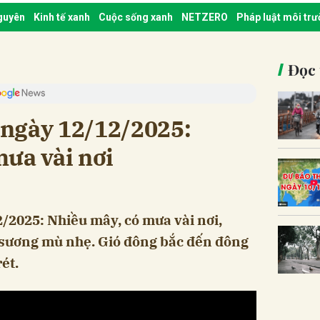
nguyên
Kinh tế xanh
Cuộc sống xanh
NETZERO
Pháp luật môi tr
Đọc 
t ngày 12/12/2025:
ưa vài nơi
2/2025: Nhiều mây, có mưa vài nơi,
sương mù nhẹ. Gió đông bắc đến đông
ét.