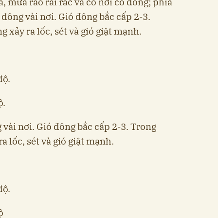
 mưa rào rải rác và có nơi có dông; phía
dông vài nơi. Gió đông bắc cấp 2-3.
xảy ra lốc, sét và gió giật mạnh.
độ.
ộ.
vài nơi. Gió đông bắc cấp 2-3. Trong
 lốc, sét và gió giật mạnh.
độ.
ộ