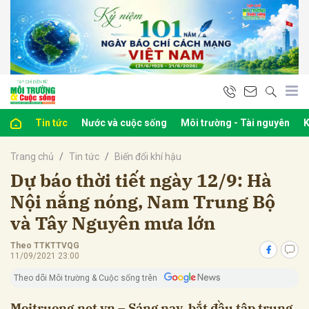
bình luận
Tin tức
Nước và cuộc sống
Môi trường - Tài nguyên
K
Trang chủ
Tin tức
Biến đổi khí hậu
Dự báo thời tiết ngày 12/9: Hà
Nội nắng nóng, Nam Trung Bộ
và Tây Nguyên mưa lớn
Hủy
G
Theo TTKTTVQG
11/09/2021 23:00
Theo dõi Môi trường & Cuộc sống trên
Moitruong.net.vn – Sáng nay, bắt đầu tập trung