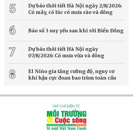
Dự án Nhà máy điện rác Bỉm Sơn (Thanh Hóa) vẫn còn nhiều hạng
mục thi công chậm so với kế hoạch, trong khi nhu cầu xử lý rác thải
trên địa bàn ngày càng cấp bách. Chính quyền địa phương đang
tăng cường kiểm tra, đôn đốc chủ đầu tư đẩy nhanh tiến độ để sớm
đưa dự án vào vận hành.
Môi trường - Tài nguyên
Mưa kéo dài gây sạt lở nghiêm trọng tại
nhiều địa phương ở Lào Cai