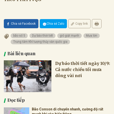
Chia sẻ Facebook
Chia sẻ Zalo
Copy link
bão số 5
Dự báo thời tiết
gió giật mạnh
Mưa lớn
Trung tâm Khí tượng thủy văn quốc gia
Bài liên quan
Dự báo thời tiết ngày 10/9:
Cả nước chiều tối mưa
dông vài nơi
Đọc tiếp
Bão Conson di chuyển nhanh, cường độ rất