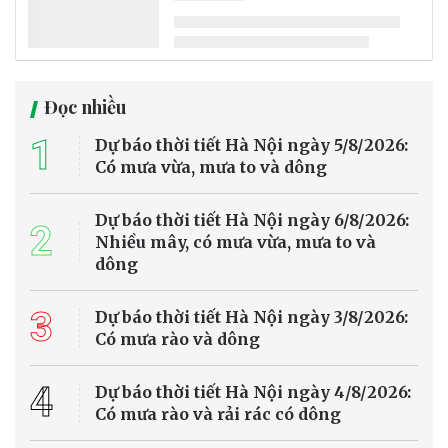
Một công ty công nghệ khí hậu tại Tây Ban Nha vừa giới thiệu thiết
bị có khả năng tạo tới 500 lít nước mỗi ngày từ không khí, kể cả ở
những khu vực khô hạn. Công nghệ mới được kỳ vọng góp phần
giải quyết tình trạng thiếu nước ngày càng nghiêm trọng do biến
đổi khí hậu, dù vẫn cần thêm thời gian để kiểm chứng hiệu quả thực
tế.
Tin Quốc tế
Thanh Hóa: Nhà máy điện rác Bỉm Sơn tăng
tốc thi công trước sức ép xử lý rác