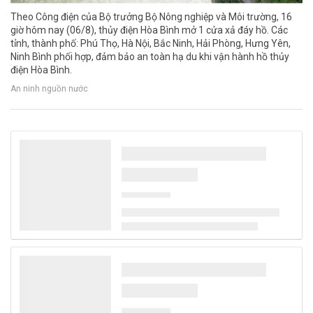
Theo Công điện của Bộ trưởng Bộ Nông nghiệp và Môi trường, 16
giờ hôm nay (06/8), thủy điện Hòa Bình mở 1 cửa xả đáy hồ. Các
tỉnh, thành phố: Phú Thọ, Hà Nội, Bắc Ninh, Hải Phòng, Hưng Yên,
Ninh Bình phối hợp, đảm bảo an toàn hạ du khi vận hành hồ thủy
điện Hòa Bình.
An ninh nguồn nước
Công nghệ mới tạo 500 lít nước mỗi ngày từ
không khí khô, mở hướng giải quyết khủng
hoảng nước