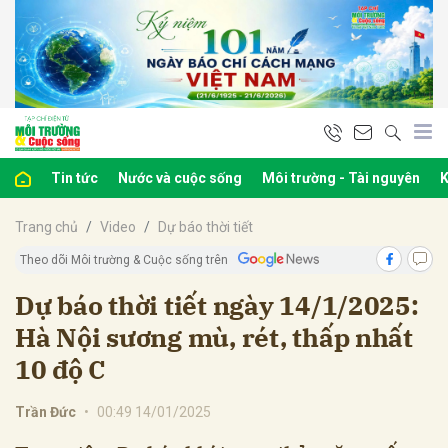
bình luận
Tin tức
Nước và cuộc sống
Môi trường - Tài nguyên
K
Trang chủ
Video
Dự báo thời tiết
Theo dõi Môi trường & Cuộc sống trên
Dự báo thời tiết ngày 14/1/2025:
Hà Nội sương mù, rét, thấp nhất
Hủy
G
10 độ C
Trần Đức
•
00:49 14/01/2025