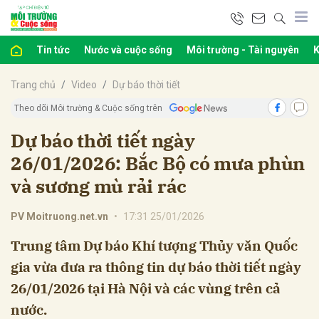
Tin tức
Nước và cuộc sống
Môi trường - Tài nguyên
K
bình luận
Trang chủ
Video
Dự báo thời tiết
Theo dõi Môi trường & Cuộc sống trên
Dự báo thời tiết ngày
26/01/2026: Bắc Bộ có mưa phùn
và sương mù rải rác
PV Moitruong.net.vn
•
17:31 25/01/2026
Hủy
G
Trung tâm Dự báo Khí tượng Thủy văn Quốc
gia vừa đưa ra thông tin dự báo thời tiết ngày
26/01/2026 tại Hà Nội và các vùng trên cả
nước.