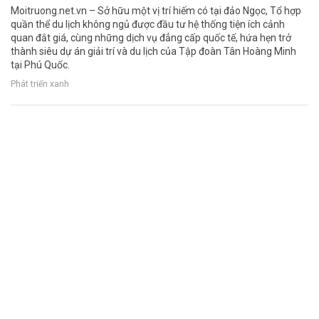
Moitruong.net.vn – Sở hữu một vị trí hiếm có tại đảo Ngọc, Tổ hợp
quần thể du lịch không ngủ được đầu tư hệ thống tiện ích cảnh
quan đắt giá, cùng những dịch vụ đẳng cấp quốc tế, hứa hẹn trở
thành siêu dự án giải trí và du lịch của Tập đoàn Tân Hoàng Minh
tại Phú Quốc.
Phát triển xanh
Dấu ấn Phú Quốc United Center trong mắt
những du khách quốc tế đầu tiên đến Việt
Nam