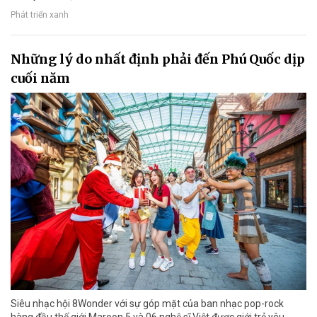
Phát triển xanh
Những lý do nhất định phải đến Phú Quốc dịp
cuối năm
Siêu nhạc hội 8Wonder với sự góp mặt của ban nhạc pop-rock
hàng đầu thế giới Maroon 5 và 06 nghệ sĩ Việt được giới trẻ yêu