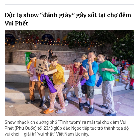
Độc lạ show “đánh giày” gây sốt tại chợ đêm
Vui Phết
Show nhạc kịch đường phố “Tinh tươm” ra mắt tại chợ đêm Vui
Phết (Phú Quốc) tối 23/3 giúp đảo Ngọc tiếp tục trở thành tọa độ
vui chơi – giải trí “vui nhất” Việt Nam lúc này.