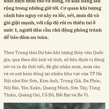
xuất hiện mưa rào và dông, có khả năng lan
rộng trong những giờ tới. Cơ quan khí tượng
cảnh báo nguy cơ xảy ra lốc, sét, mưa đá và
gió giật mạnh, với cấp độ rủi ro thiên tai ở
mức 1, người dân cần chủ động phòng tránh
để bảo đảm an toàn.
Theo Trung tâm Dự báo khí tượng thủy văn Quốc
gia, qua theo dõi ảnh vệ tinh, số liệu định vị dông
sét và ra đa thời tiết, đã ghi nhận mưa, mưa rào
và có nơi kèm dông tại nhiều khu vực của TP Hà
Nội như Sóc Sơn, Kim Anh, Trung Giã, Đa Phúc,
Nội Bài, Yên Xuân, Quang Minh, Sơn Tây, Tùng
Thiện, Quảng Oai, Cổ Đô, Bất Bạt và Ba Vì.