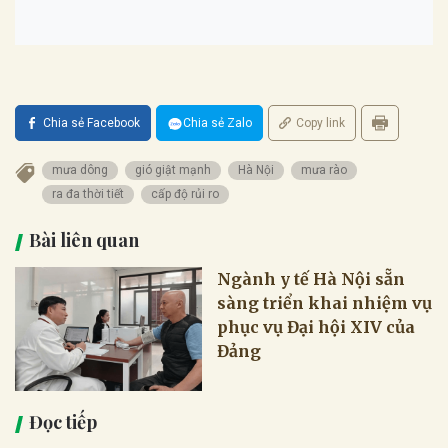
Chia sẻ Facebook
Chia sẻ Zalo
Copy link
mưa dông
gió giật mạnh
Hà Nội
mưa rào
ra đa thời tiết
cấp độ rủi ro
Bài liên quan
Ngành y tế Hà Nội sẵn
sàng triển khai nhiệm vụ
phục vụ Đại hội XIV của
Đảng
Đọc tiếp