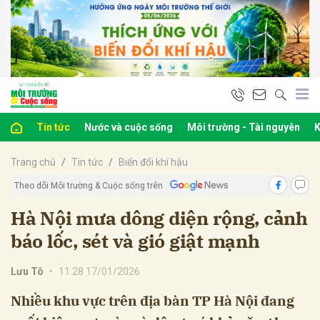
bình luận
Tin tức
Nước và cuộc sống
Môi trường - Tài nguyên
K
Trang chủ
Tin tức
Biến đổi khí hậu
Theo dõi Môi trường & Cuộc sống trên
Hà Nội mưa dông diện rộng, cảnh
báo lốc, sét và gió giật mạnh
Hủy
G
Lưu Tô
•
11:28 17/01/2026
Nhiều khu vực trên địa bàn TP Hà Nội đang