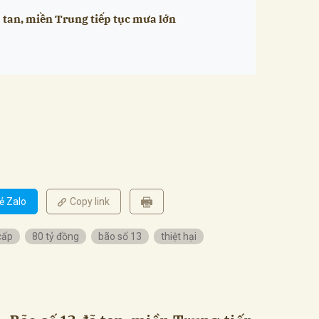
 tan, miền Trung tiếp tục mưa lớn
ẻ Zalo
Copy link
cấp
80 tỷ đồng
bão số 13
thiệt hại