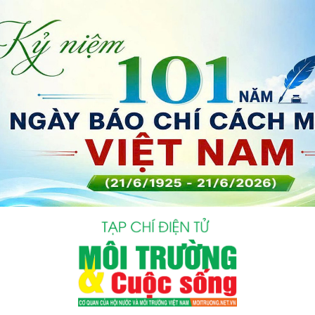
bình luận
Hủy
G