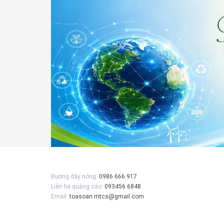
Gửi 
Đường dây nóng:
0986 666 917
Liên hệ quảng cáo:
093456 6848
Email:
toasoan.mtcs@gmail.com