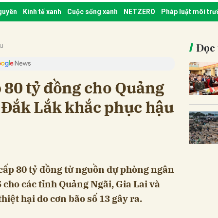
nguyên
Kinh tế xanh
Cuộc sống xanh
NETZERO
Pháp luật môi tr
Đọc 
ậu
p 80 tỷ đồng cho Quảng
à Đắk Lắk khắc phục hậu
 cấp 80 tỷ đồng từ nguồn dự phòng ngân
cho các tỉnh Quảng Ngãi, Gia Lai và
iệt hại do cơn bão số 13 gây ra.