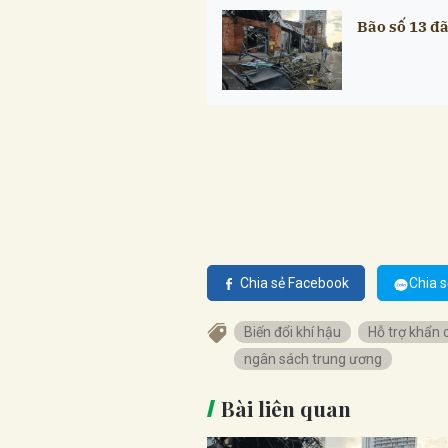
Bão số 13 đã
Chia sẻ Facebook
Chia s
Biến đổi khí hậu
Hỗ trợ khẩn 
ngân sách trung ương
Bài liên quan