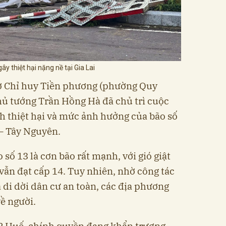
ây thiệt hại nặng nề tại Gia Lai
Sở Chỉ huy Tiền phương (phường Quy
hủ tướng Trần Hồng Hà đã chủ trì cuộc
h thiệt hại và mức ảnh hưởng của bão số
 – Tây Nguyên.
số 13 là cơn bão rất mạnh, với gió giật
 vẫn đạt cấp 14. Tuy nhiên, nhờ công tác
à di dời dân cư an toàn, các địa phương
về người.
 TP Huế, chính quyền đang khẩn trương