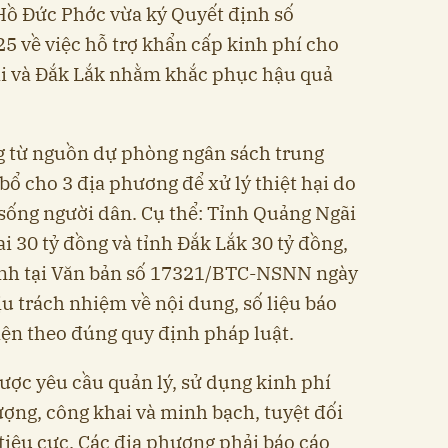
ồ Đức Phớc vừa ký Quyết định số
 về việc hỗ trợ khẩn cấp kinh phí cho
ai và Đắk Lắk nhằm khắc phục hậu quả
g từ nguồn dự phòng ngân sách trung
 cho 3 địa phương để xử lý thiệt hại do
sống người dân. Cụ thể: Tỉnh Quảng Ngãi
ai 30 tỷ đồng và tỉnh Đắk Lắk 30 tỷ đồng,
hính tại Văn bản số 17321/BTC-NSNN ngày
u trách nhiệm về nội dung, số liệu báo
iện theo đúng quy định pháp luật.
ược yêu cầu quản lý, sử dụng kinh phí
ợng, công khai và minh bạch, tuyệt đối
 tiêu cực. Các địa phương phải báo cáo