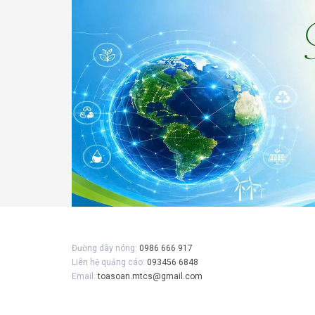
Gửi 
Đường dây nóng:
0986 666 917
Liên hệ quảng cáo:
093456 6848
Email:
toasoan.mtcs@gmail.com