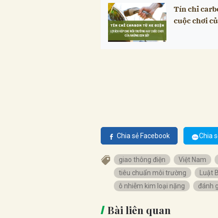
Tín chỉ carb
cuộc chơi c
Chia sẻ Facebook
Chia s
giao thông điện
Việt Nam
tiêu chuẩn môi trường
Luật 
ô nhiễm kim loại nặng
đánh g
Bài liên quan