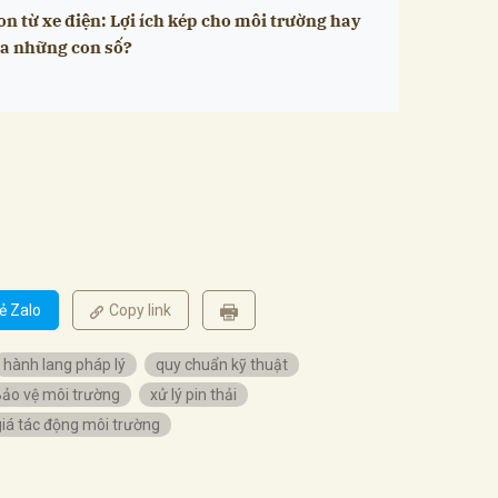
on từ xe điện: Lợi ích kép cho môi trường hay
ủa những con số?
ẻ Zalo
Copy link
hành lang pháp lý
quy chuẩn kỹ thuật
Bảo vệ môi trường
xử lý pin thải
iá tác động môi trường