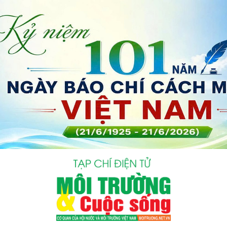
bình luận
Hủy
G