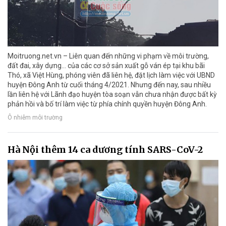
Moitruong.net.vn – Liên quan đến những vi phạm về môi trường,
đất đai, xây dựng… của các cơ sở sản xuất gỗ ván ép tại khu bãi
Thó, xã Việt Hùng, phóng viên đã liên hệ, đặt lịch làm việc với UBND
huyện Đông Anh từ cuối tháng 4/2021. Nhưng đến nay, sau nhiều
lần liên hệ với Lãnh đạo huyện tòa soạn vẫn chưa nhận được bất kỳ
phản hồi và bố trí làm việc từ phía chính quyền huyện Đông Anh.
Ô nhiễm môi trường
Hà Nội thêm 14 ca dương tính SARS-CoV-2