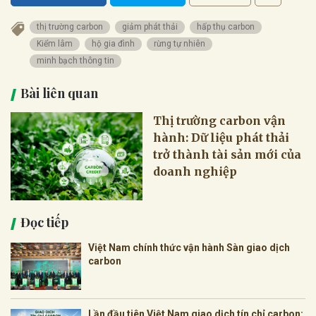
thị trường carbon
giảm phát thải
hấp thụ carbon
Kiểm lâm
hộ gia đình
rừng tự nhiên
minh bạch thông tin
Bài liên quan
Thị trường carbon vận
hành: Dữ liệu phát thải
trở thành tài sản mới của
doanh nghiệp
Đọc tiếp
Việt Nam chính thức vận hành Sàn giao dịch
carbon
Lần đầu tiên Việt Nam giao dịch tín chỉ carbon: