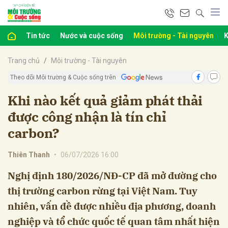
Tin tức
Nước và cuộc sống
Môi trường - Tài nguyên
K
bình luận
Trang chủ
Môi trường - Tài nguyên
Theo dõi Môi trường & Cuộc sống trên
Khi nào kết quả giảm phát thải
được công nhận là tín chỉ
carbon?
Thiên Thanh
•
06/07/2026 16:00
Hủy
G
Nghị định 180/2026/NĐ-CP đã mở đường cho
thị trường carbon rừng tại Việt Nam. Tuy
nhiên, vấn đề được nhiều địa phương, doanh
nghiệp và tổ chức quốc tế quan tâm nhất hiện