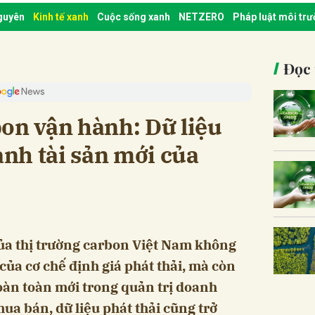
nguyên
Kinh tế xanh
Cuộc sống xanh
NETZERO
Pháp luật môi tr
Đọc 
on vận hành: Dữ liệu
ành tài sản mới của
của thị trường carbon Việt Nam không
của cơ chế định giá phát thải, mà còn
oàn toàn mới trong quản trị doanh
ua bán, dữ liệu phát thải cũng trở