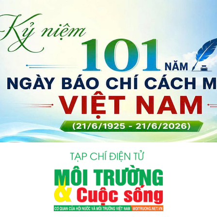
bình luận
Hủy
G