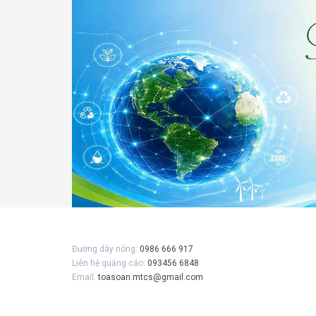
Gửi 
Đường dây nóng:
0986 666 917
Liên hệ quảng cáo:
093456 6848
Email:
toasoan.mtcs@gmail.com