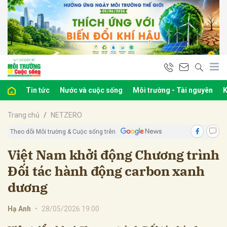
bình luận
Tin tức
Nước và cuộc sống
Môi trường - Tài nguyên
K
Trang chủ
NETZERO
Theo dõi Môi trường & Cuộc sống trên
Việt Nam khởi động Chương trình
Đối tác hành động carbon xanh
Hủy
G
dương
Hạ Anh
•
28/05/2026 19:00