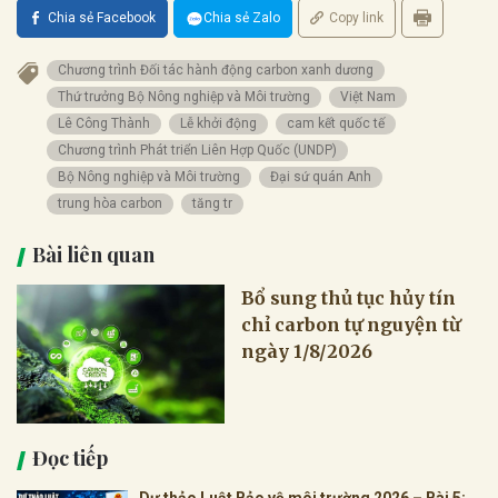
Chia sẻ Facebook
Chia sẻ Zalo
Copy link
Chương trình Đối tác hành động carbon xanh dương
Thứ trưởng Bộ Nông nghiệp và Môi trường
Việt Nam
Lê Công Thành
Lễ khởi động
cam kết quốc tế
Chương trình Phát triển Liên Hợp Quốc (UNDP)
Bộ Nông nghiệp và Môi trường
Đại sứ quán Anh
trung hòa carbon
tăng tr
Bài liên quan
Bổ sung thủ tục hủy tín
chỉ carbon tự nguyện từ
ngày 1/8/2026
Đọc tiếp
Dự thảo Luật Bảo vệ môi trường 2026 – Bài 5: