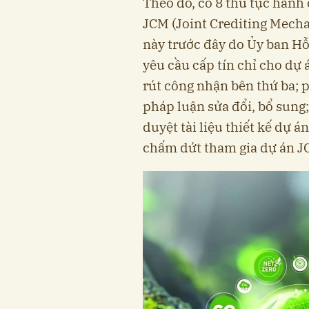
Theo đó, có 8 thủ tục hành
JCM (Joint Crediting Mecha
này trước đây do Ủy ban H
yêu cầu cấp tín chỉ cho dự
rút công nhận bên thứ ba;
pháp luận sửa đổi, bổ sung
duyệt tài liệu thiết kế dự á
chấm dứt tham gia dự án JC