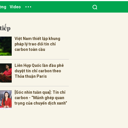
ường
Video
tiếp
Việt Nam thiết lập khung
pháp lý trao đổi tín chỉ
carbon toàn cầu
Liên Hợp Quốc lần đầu phê
duyệt tín chỉ carbon theo
Thỏa thuận Paris
[Góc nhìn tuần qua]: Tín chỉ
carbon - “Mảnh ghép quan
trọng của chuyển dịch xanh”