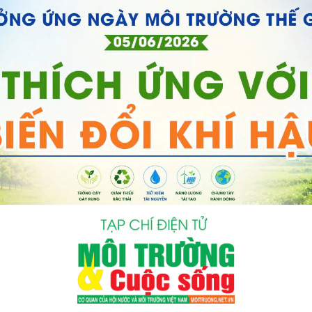
bình luận
Hủy
G