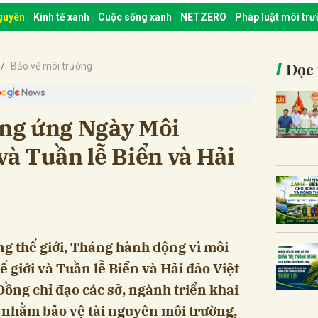
nguyên
Kinh tế xanh
Cuộc sống xanh
NETZERO
Pháp luật môi tr
Đọc 
Bảo vệ môi trường
ng ứng Ngày Môi
và Tuần lễ Biển và Hải
g thế giới, Tháng hành động vì môi
 giới và Tuần lễ Biển và Hải đảo Việt
ng chỉ đạo các sở, ngành triển khai
c nhằm bảo vệ tài nguyên môi trường,