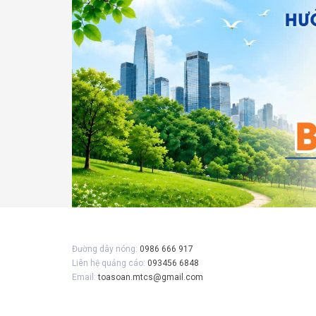
Gửi 
Đường dây nóng:
0986 666 917
Liên hệ quảng cáo:
093456 6848
Email:
toasoan.mtcs@gmail.com