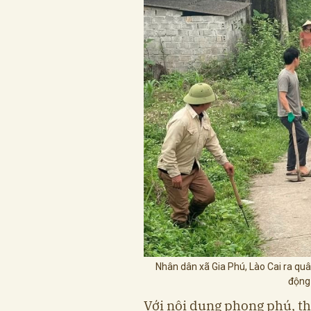
Nhân dân xã Gia Phú, Lào Cai ra q
động
Với nội dung phong phú, t