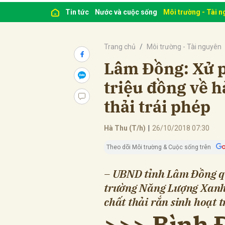
Tin tức
Nước và cuộc sống
Môi trường - Tài 
Trang chủ
Môi trường - Tài nguyên
Lâm Đồng: Xử p
triệu đồng về h
thải trái phép
Hà Thu (T/h)
|
26/10/2018 07:30
Theo dõi Môi trường & Cuộc sống trên
– UBND tỉnh Lâm Đồng q
trường Năng Lượng Xanh 
chất thải rắn sinh hoạt t
>>> Bình 