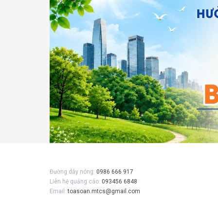
Gửi 
Đường dây nóng:
0986 666 917
Liên hệ quảng cáo:
093456 6848
Email:
toasoan.mtcs@gmail.com