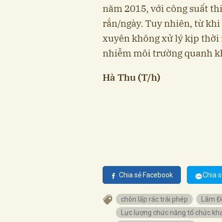
năm 2015, với công suất thiế
rắn/ngày. Tuy nhiên, từ kh
xuyên không xử lý kịp thời 
nhiễm môi trường quanh k
Hà Thu (T/h)
Chia sẻ Facebook
Chia s
chôn lấp rác trái phép
Lâm Đ
Lực lượng chức năng tổ chức khai