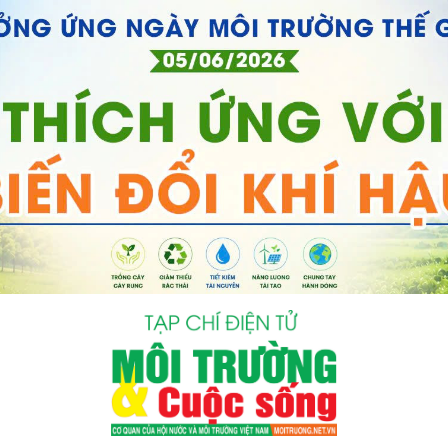
bình luận
Hủy
G