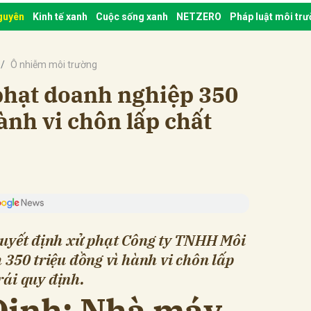
nguyên
Kinh tế xanh
Cuộc sống xanh
NETZERO
Pháp luật môi tr
Ô nhiễm môi trường
hạt doanh nghiệp 350
ành vi chôn lấp chất
uyết định xử phạt Công ty TNHH Môi
350 triệu đồng vì hành vi chôn lấp
rái quy định.
Định: Nhà máy