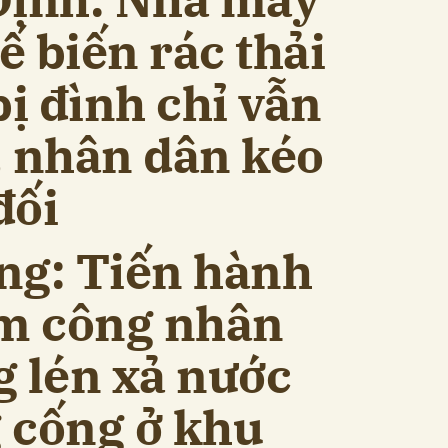
ế biến rác thải
bị đình chỉ vẫn
, nhân dân kéo
đối
ng: Tiến hành
am công nhân
g lén xả nước
 cống ở khu