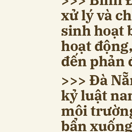
xử lý và ch
sinh hoạt 
hoạt động
đến phản 
>>> Đà Nẵ
kỷ luật n
môi trườn
bẩn xuống