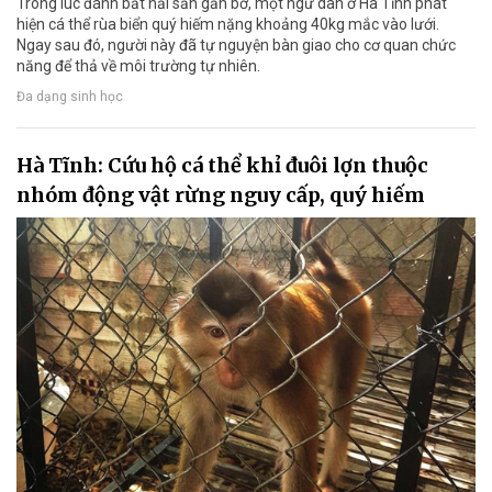
Trong lúc đánh bắt hải sản gần bờ, một ngư dân ở Hà Tĩnh phát
hiện cá thể rùa biển quý hiếm nặng khoảng 40kg mắc vào lưới.
Ngay sau đó, người này đã tự nguyện bàn giao cho cơ quan chức
năng để thả về môi trường tự nhiên.
Đa dạng sinh học
Hà Tĩnh: Cứu hộ cá thể khỉ đuôi lợn thuộc
nhóm động vật rừng nguy cấp, quý hiếm