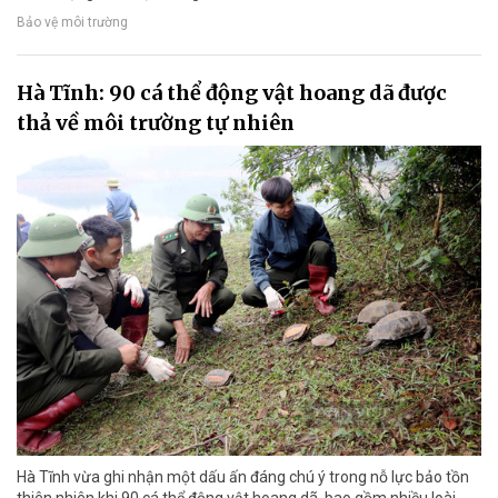
Bảo vệ môi trường
Hà Tĩnh: 90 cá thể động vật hoang dã được
thả về môi trường tự nhiên
Hà Tĩnh vừa ghi nhận một dấu ấn đáng chú ý trong nỗ lực bảo tồn
thiên nhiên khi 90 cá thể động vật hoang dã, bao gồm nhiều loài