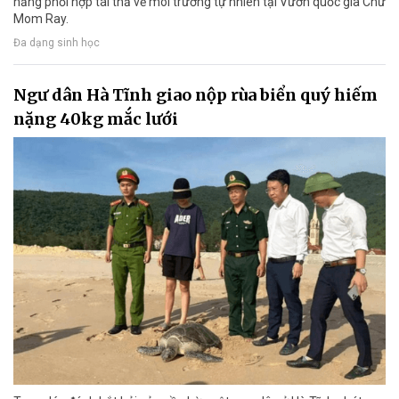
năng phối hợp tái thả về môi trường tự nhiên tại Vườn quốc gia Chư
Mom Ray.
Đa dạng sinh học
Ngư dân Hà Tĩnh giao nộp rùa biển quý hiếm
nặng 40kg mắc lưới