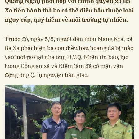
Quảng Ngãi) phối hợp với chính quyền xã Ba
Xa tiến hành thả ba cá thể diều hâu thuộc loài
nguy cấp, quý hiếm về môi trường tự nhiên.
Trước đó, ngày 5/8, người dân thôn Mang Krá, xã
Ba Xa phát hiện ba con diều hâu hoang dã bị mắc
vào lưới rào tại nhà ông H.V.Q. Nhận tin báo, lực
lượng Công an xã và Kiểm lâm đã có mặt, vận
động ông Q. tự nguyện bàn giao.