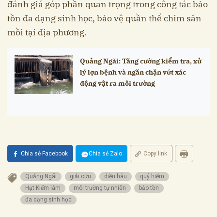
đánh giá góp phần quan trọng trong công tác bảo
tồn đa dạng sinh học, bảo vệ quần thể chim săn
mồi tại địa phương.
Quảng Ngãi: Tăng cường kiểm tra, xử
lý lợn bệnh và ngăn chặn vứt xác
động vật ra môi trường
Chia sẻ Facebook
Chia sẻ Zalo
Copy link
Quảng Ngãi
giải cứu
diều hâu
quý hiếm
Hạt Kiểm lâm
môi trường tự nhiên
bảo tồn
đa dạng sinh học