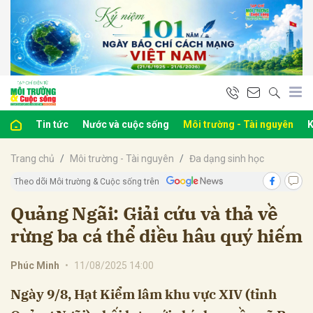
bình luận
Tin tức
Nước và cuộc sống
Môi trường - Tài nguyên
K
Trang chủ
Môi trường - Tài nguyên
Đa dạng sinh học
Theo dõi Môi trường & Cuộc sống trên
Quảng Ngãi: Giải cứu và thả về
rừng ba cá thể diều hâu quý hiếm
Hủy
G
Phúc Minh
•
11/08/2025 14:00
Ngày 9/8, Hạt Kiểm lâm khu vực XIV (tỉnh