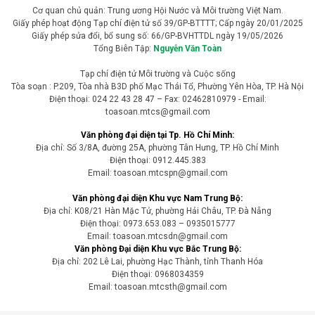
Cơ quan chủ quản: Trung ương Hội Nước và Môi trường Việt Nam.
Giấy phép hoạt động Tạp chí điện tử số 39/GP-BTTTT; Cấp ngày 20/01/2025
Giấy phép sửa đổi, bổ sung số: 66/GP-BVHTTDL ngày 19/05/2026
Tổng Biên Tập:
Nguyễn Văn Toàn
Tạp chí điện tử Môi trường và Cuộc sống
Tòa soạn : P.209, Tòa nhà B3D phố Mạc Thái Tổ, Phường Yên Hòa, TP. Hà Nội
Điện thoại: 024 22 43 28 47 – Fax: 02462810979 - Email:
toasoan.mtcs@gmail.com
Văn phòng đại diện tại Tp. Hồ Chí Minh:
Địa chỉ: Số 3/8A, đường 25A, phường Tân Hưng, TP. Hồ Chí Minh
Điện thoại: 0912.445.383
Email: toasoan.mtcspn@gmail.com
Văn phòng đại diện Khu vực Nam Trung Bộ:
Địa chỉ: K08/21 Hàn Mặc Tử, phường Hải Châu, TP. Đà Nẵng
Điện thoại: 0973.653.083 – 0935015777
Email: toasoan.mtcsdn@gmail.com
Văn phòng Đại diện Khu vực Bắc Trung Bộ:
Địa chỉ: 202 Lê Lai, phường Hạc Thành, tỉnh Thanh Hóa
Điện thoại: 0968034359
Email: toasoan.mtcsth@gmail.com