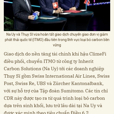
Na Uy và Thụy Sĩ vừa hoàn tất giao dịch chuyển giao đơn vị giảm
phát thải quốc tế (ITMO) đầu tiên trong lĩnh vực loại bỏ carbon bền
vững
Giao dịch do nền tảng tài chính khí hậu ClimeFi
điều phối, chuyển ITMO từ công ty Inherit
Carbon Solutions (Na Uy) tới các doanh nghiệp
Thụy Sĩ gồm Swiss International Air Lines, Swiss
Post, Swiss Re, UBS và Zürcher Kantonalbank,
với sự hỗ trợ của Tập đoàn Sumitomo. Các tín chỉ
CDR này được tạo ra từ quá trình loại bỏ carbon
dựa trên sinh khối, lưu trữ lâu dài tại Na Uy và
được xác minh theo tiêu chuẩn Điều 6.2.