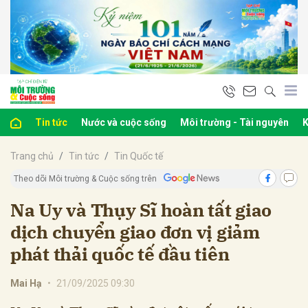
bình luận
Tin tức
Nước và cuộc sống
Môi trường - Tài nguyên
K
Trang chủ
Tin tức
Tin Quốc tế
Theo dõi Môi trường & Cuộc sống trên
Na Uy và Thụy Sĩ hoàn tất giao
dịch chuyển giao đơn vị giảm
Hủy
G
phát thải quốc tế đầu tiên
Mai Hạ
•
21/09/2025 09:30