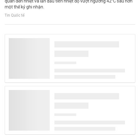
quan đến nhiệt và lần đầu tiên nhiệt độ vượt ngưỡng 42°C sau hơn
một thế kỷ ghi nhận.
Tin Quốc tế