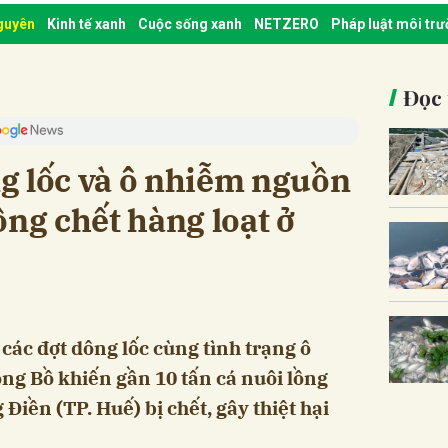
nguyên
Kinh tế xanh
Cuộc sống xanh
NETZERO
Pháp luật môi tr
Đọc 
g lốc và ô nhiễm nguồn
ồng chết hàng loạt ở
các đợt dông lốc cùng tình trạng ô
ng Bồ khiến gần 10 tấn cá nuôi lồng
Điền (TP. Huế) bị chết, gây thiệt hại