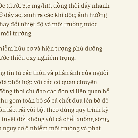
c (dưới 3,5 mg/lít), đồng thời đẩy nhanh
 đáy ao, sinh ra các khí độc; ảnh hưởng
thay đổi nhiệt độ và môi trường nước
c môi trường.
nhiễm hữu cơ và hiện tượng phú dưỡng
ước thiếu oxy nghiêm trọng.
ng tin từ các thôn và phản ánh của người
đã phối hợp với các cơ quan chuyên
ồng thời chỉ đạo các đơn vị liên quan hỗ
thu gom toàn bộ số cá chết đưa lên bờ để
n lấp, rải vôi bột theo đúng quy trình kỹ
 tuyệt đối không vứt cá chết xuống sông,
 nguy cơ ô nhiễm môi trường và phát