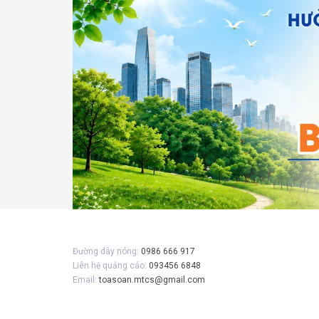
Gửi 
Đường dây nóng:
0986 666 917
Liên hệ quảng cáo:
093456 6848
Email:
toasoan.mtcs@gmail.com