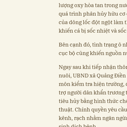
lượng oxy hòa tan trong nướ
quá trình phân hủy hữu cơ ở
của dông lốc đột ngột làm 
khiến cá bị sốc nhiệt và số
Bên cạnh đó, tình trạng ô 
cục bộ cũng khiến nguồn n
Ngay sau khi tiếp nhận thô
nuôi, UBND xã Quảng Điền 
môn kiểm tra hiện trường, đ
trợ người dân khẩn trương 
tiêu hủy bằng hình thức chô
thuật. Chính quyền yêu cầu
kênh, rạch nhằm ngăn ngừa
sinh dịch bệnh.