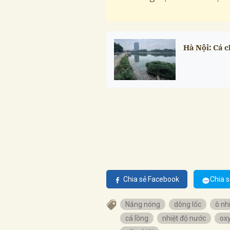
Hà Nội: Cá c
Chia sẻ Facebook
Chia s
Nắng nóng
dông lốc
ô nh
cá lồng
nhiệt độ nước
oxy