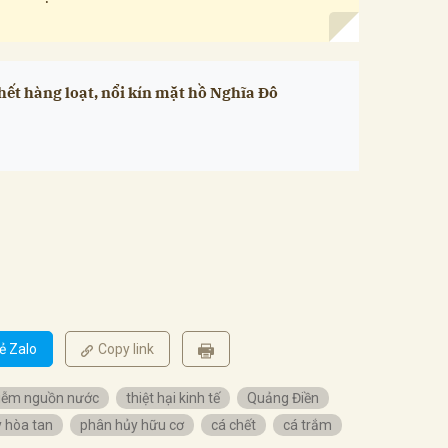
hết hàng loạt, nổi kín mặt hồ Nghĩa Đô
ẻ Zalo
Copy link
iễm nguồn nước
thiệt hại kinh tế
Quảng Điền
 hòa tan
phân hủy hữu cơ
cá chết
cá trắm