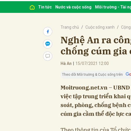
Tin tức
Nước và cuộc sống
Môi trường - Tài 
Trang chủ
Cuộc sống xanh
Cộng
Nghệ An ra côn
chống cúm gia
Hà An
|
15/07/2021 12:00
Theo dõi Môi trường & Cuộc sống trên
Moitruong.net.vn – UBND 
việc tập trung triển khai 
soát, phòng, chống bệnh c
cúm gia cầm thể độc lực ca
Theo thông tin của Tổ chức