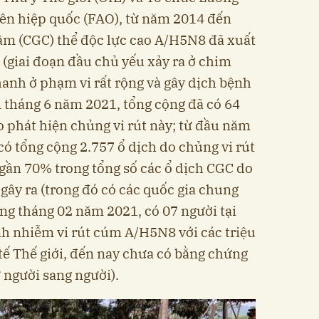
iên hiệp quốc (FAO), từ năm 2014 đến
cầm (CGC) thể độc lực cao A/H5N8 đã xuất
 (giai đoạn đầu chủ yếu xảy ra ở chim
hanh ở phạm vi rất rộng và gây dịch bệnh
n tháng 6 năm 2021, tổng cộng đã có 64
o phát hiện chủng vi rút này; từ đầu năm
 có tổng cộng 2.757 ổ dịch do chủng vi rút
gần 70% trong tổng số các ổ dịch CGC do
gây ra (trong đó có các quốc gia chung
ong tháng 02 năm 2021, có 07 người tại
h nhiễm vi rút cúm A/H5N8 với các triệu
tế Thế giới, đến nay chưa có bằng chứng
 người sang người).