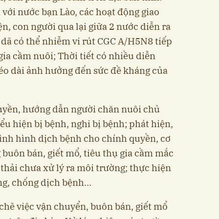
 với nước bạn Lào, các hoạt động giao
n, con người qua lại giữa 2 nước diễn ra
dã có thể nhiễm vi rút CGC A/H5N8 tiếp
gia cầm nuôi; Thời tiết có nhiều diễn
kéo dài ảnh hưởng đến sức đề kháng của
ruyền, hướng dẫn người chăn nuôi chủ
ểu hiện bị bệnh, nghi bị bệnh; phát hiện,
 tình hình dịch bệnh cho chính quyền, cơ
 buôn bán, giết mổ, tiêu thụ gia cầm mắc
 thải chưa xử lý ra môi trường; thực hiện
ng, chống dịch bệnh…
chẽ việc vận chuyển, buôn bán, giết mổ