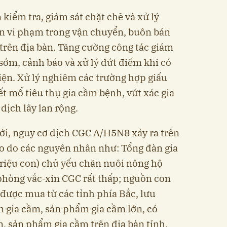
 kiểm tra, giám sát chặt chẽ và xử lý
ân vi phạm trong vận chuyển, buôn bán
trên địa bàn. Tăng cường công tác giám
sớm, cảnh báo và xử lý dứt điểm khi có
ện. Xử lý nghiêm các trường hợp giấu
ết mổ tiêu thụ gia cầm bệnh, vứt xác gia
dịch lây lan rộng.
tới, nguy cơ dịch CGC A/H5N8 xảy ra trên
ao do các nguyên nhân như: Tổng đàn gia
triệu con) chủ yếu chăn nuôi nông hộ
m phòng vắc-xin CGC rất thấp; nguồn con
 được mua từ các tỉnh phía Bắc, lưu
 gia cầm, sản phẩm gia cầm lớn, có
, sản phẩm gia cầm trên địa bàn tỉnh.