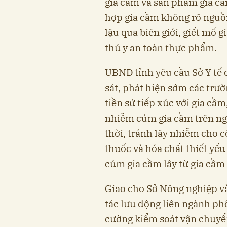
gia cầm và sản phẩm gia cầ
hợp gia cầm không rõ nguồn
lậu qua biên giới, giết mổ 
thú y an toàn thực phẩm.
UBND tỉnh yêu cầu Sở Y tế 
sát, phát hiện sớm các tr
tiền sử tiếp xúc với gia cầ
nhiễm cúm gia cầm trên ngườ
thời, tránh lây nhiễm cho c
thuốc và hóa chất thiết yế
cúm gia cầm lây từ gia cầm
Giao cho Sở Nông nghiệp và
tác lưu động liên ngành phố
cường kiểm soát vận chuyể