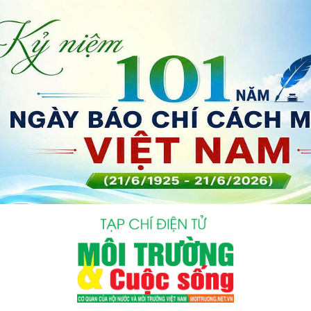
bình luận
Hủy
G