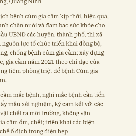
ằng, Quảng Ninh.
ịch bệnh cúm gia cầm kịp thời, hiệu quả,
gành chăn nuôi và đảm bảo sức khỏe cho
cầu UBND các huyện, thành phố, thị xã
, nguồn lực tổ chức triển khai đồng bộ,
hòng, chống bệnh cúm gia cầm; xây dựng
c, gia cầm năm 2021 theo chỉ đạo của
ọng tiêm phòng triệt để bệnh Cúm gia
êm.
a cầm mắc bệnh, nghi mắc bệnh cần tiến
 lấy mẫu xét nghiệm, ký cam kết với các
vật chết ra môi trường, không vận
ia cầm ốm, chết; triển khai các biện
chế ổ dịch trong diện hẹp…