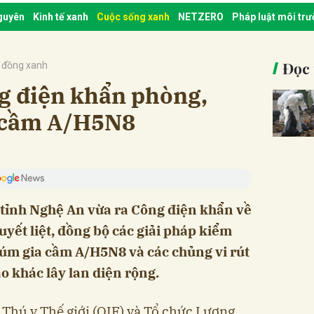
nguyên
Kinh tế xanh
Cuộc sống xanh
NETZERO
Pháp luật môi tr
Đọc 
 đồng xanh
g điện khẩn phòng,
 cầm A/H5N8
tỉnh Nghệ An vừa ra Công điện khẩn về
quyết liệt, đồng bộ các giải pháp kiểm
úm gia cầm A/H5N8 và các chủng vi rút
o khác lây lan diện rộng.
 Thú y Thế giới (OIE) và Tổ chức Lương