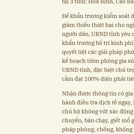
tại 3 tỉnh: Hòa Bình, Cao B
Để khẩn trương kiểm soát d
giảm thiểu thiệt hại cho n
người dân, UBND tỉnh yêu 
khẩn trương bố trí kinh phí
quyết liệt các giải pháp p
kế hoạch tiêm phòng gia sú
UBND tỉnh, đặc biệt chú tr
cầm đạt 100% diện phải ti
Nhận được thông tin có gi
hành điều tra dịch tễ ngay,
chủ hộ không vứt xác động 
chuyển, bán chạy, giết mổ g
pháp phòng, chống, khống 