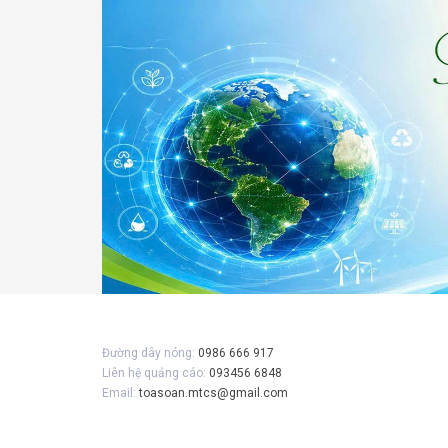
Gửi 
Đường dây nóng:
0986 666 917
Liên hệ quảng cáo:
093456 6848
Email:
toasoan.mtcs@gmail.com