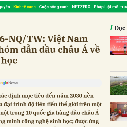
nguyên
Kinh tế xanh
Cuộc sống xanh
NETZERO
Pháp luật môi tr
Đọc 
 36-NQ/TW: Việt Nam
hóm dẫn đầu châu Á về
 học
ác định mục tiêu đến năm 2030 nền
 đạt trình độ tiên tiến thế giới trên một
 một trong 10 quốc gia hàng đầu châu Á
ông minh công nghệ sinh học; được ứng