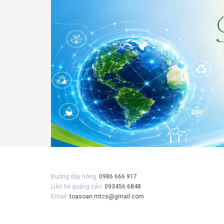
Gửi 
Đường dây nóng:
0986 666 917
Liên hệ quảng cáo:
093456 6848
Email:
toasoan.mtcs@gmail.com