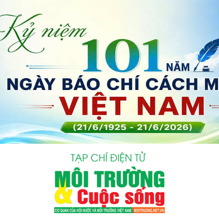
bình luận
Hủy
G