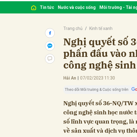
Tin tức
Nước và cuộc sống
Môi trường - Tài 
Trang chủ
Kinh tế xanh
Nghị quyết số
phấn đấu vào n
công nghệ sinh
Hải An
|
07/02/2023 11:30
Theo dõi Môi trường & Cuộc sống trên
Nghị quyết số 36-NQ/TW x
công nghệ sinh học nước ta
số lĩnh vực quan trọng, là
về sản xuất và dịch vụ th