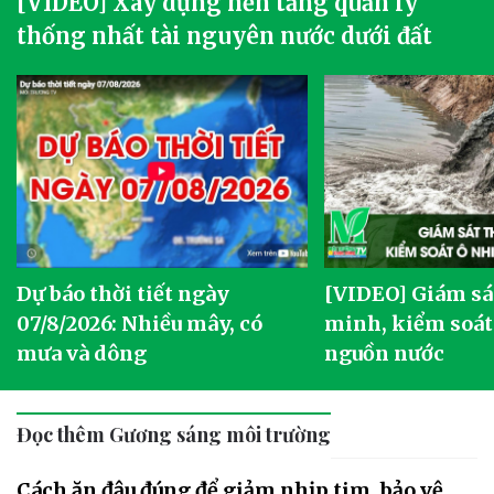
[VIDEO] Xây dựng nền tảng quản lý
thống nhất tài nguyên nước dưới đất
Dự báo thời tiết ngày
[VIDEO] Giám sá
07/8/2026: Nhiều mây, có
minh, kiểm soát
mưa và dông
nguồn nước
Đọc thêm Gương sáng môi trường
Cách ăn đậu đúng để giảm nhịp tim, bảo vệ