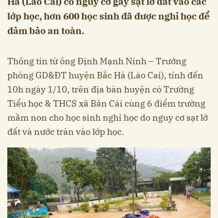
Hà (Lào Cai) có nguy cơ gây sạt lở đất vào các
lớp học, hơn 600 học sinh đã được nghỉ học để
đảm bảo an toàn.
Thông tin từ ông Định Mạnh Ninh – Trưởng
phòng GD&ĐT huyện Bắc Hà (Lào Cai), tính đến
10h ngày 1/10, trên địa bàn huyện có Trường
Tiểu học & THCS xã Bản Cái cùng 6 điểm trường
mầm non cho học sinh nghỉ học do nguy cơ sạt lở
đất và nước tràn vào lớp học.