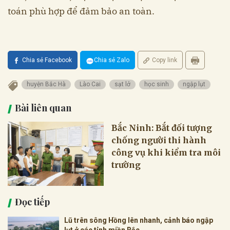
toán phù hợp để đảm bảo an toàn.
Chia sẻ Facebook
Chia sẻ Zalo
Copy link
huyện Bắc Hà
Lào Cai
sạt lở
học sinh
ngập lụt
Bài liên quan
Bắc Ninh: Bắt đối tượng
chống người thi hành
công vụ khi kiểm tra môi
trường
Đọc tiếp
Lũ trên sông Hồng lên nhanh, cảnh báo ngập
lụt ở các tỉnh miền Bắc