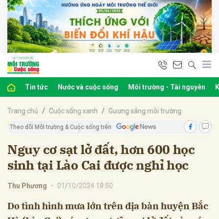
bình luận
Tin tức
Nước và cuộc sống
Môi trường - Tài nguyên
K
Trang chủ
Cuộc sống xanh
Gương sáng môi trường
Theo dõi Môi trường & Cuộc sống trên
Nguy cơ sạt lở đất, hơn 600 học
sinh tại Lào Cai được nghỉ học
Hủy
G
Thu Phương
•
01/10/2024 18:50
Do tình hình mưa lớn trên địa bàn huyện Bắc