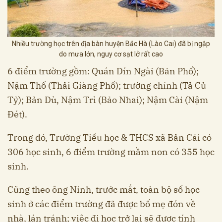
Nhiều trường học trên địa bàn huyện Bắc Hà (Lào Cai) đã bị ngập
do mưa lớn, nguy cơ sạt lở rất cao
6 điểm trường gồm: Quán Dín Ngài (Bản Phố);
Nậm Thố (Thải Giàng Phố); trường chính (Tả Củ
Tỷ); Bản Dù, Nậm Trì (Bảo Nhai); Nậm Cài (Nậm
Đét).
Trong đó, Trường Tiểu học & THCS xã Bản Cái có
306 học sinh, 6 điểm trường mầm non có 355 học
sinh.
Cũng theo ông Ninh, trước mắt, toàn bộ số học
sinh ở các điểm trường đã được bố mẹ đón về
nhà, lán tránh; việc đi học trở lại sẽ được tính