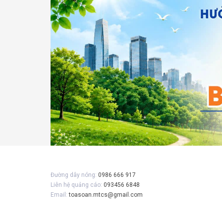
Đường dây nóng:
0986 666 917
Liên hệ quảng cáo:
093456 6848
Email:
toasoan.mtcs@gmail.com