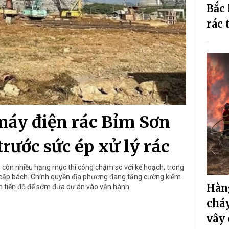
Bắc 
rác 
áy điện rác Bỉm Sơn
trước sức ép xử lý rác
còn nhiều hạng mục thi công chậm so với kế hoạch, trong
ng cấp bách. Chính quyền địa phương đang tăng cường kiểm
Hàng
h tiến độ để sớm đưa dự án vào vận hành.
cháy
vây