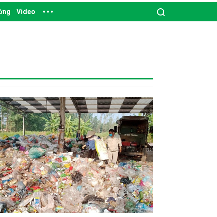
ường
Video