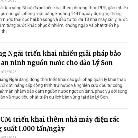
6/07/2026
ải tạo sông Nhuệ được triển khai theo phương thức PPP, gồm nhiều
ục như giải phóng mặt bằng khoảng 144 ha, xây dựng hệ thống
 nước thải dọc hai bờ sông và đầu tư tối đa 13 nhà máy xử lý nước
ằm từng bước khắc phục ô nhiễm, chống ngập và phát triển hạ
 thị.
g Ngãi triển khai nhiều giải pháp bảo
an ninh nguồn nước cho đảo Lý Sơn
2/07/2026
ảng Ngãi đang đồng thời triển khai các giải pháp quản lý khai thác
ới đất, nâng cấp công trình trữ nước và nghiên cứu đầu tư công
hử mặn nhằm bảo đảm nguồn nước ngọt ổn định, phục vụ đời sống
ân và mục tiêu phát triển du lịch bền vững tại đảo Lý Sơn.
CM triển khai thêm nhà máy điện rác
 suất 1.000 tấn/ngày
9/07/2026