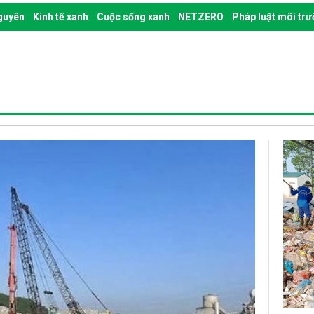
nguyên
Kinh tế xanh
Cuộc sống xanh
NETZERO
Pháp luật môi tr