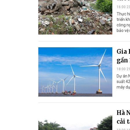
16:00 2
Thực hi
triển k
công ng
bảo vệ 
Gia 
gần 
18:00 2
Dự án N
suất 42
máy dự 
Hà N
cải 