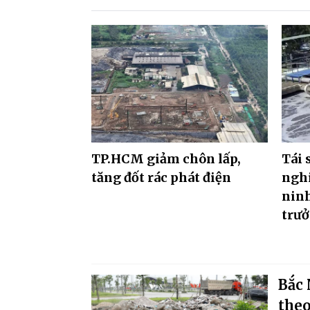
TP.HCM giảm chôn lấp,
Tái 
tăng đốt rác phát điện
nghi
ninh
trư
Bắc 
theo