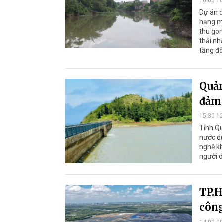
10:00 1
Dự án c
hạng m
thu gom
thải nh
tầng đô
Quản
đảm 
15:30 1
Tỉnh Qu
nước dư
nghệ k
người d
TP.H
công
14:00 0