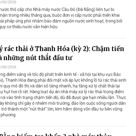
0/06/2026
nước thô cấp cho Nhà máy nước Cầu Đỏ (Đà Nẵng) liên tục bị
ặn trong nhiều tháng qua, buộc đơn vị cấp nước phải triển khai
giải pháp ứng phó nhằm bảo đảm nguồn nước sinh hoạt, trong bối
uy cơ thiếu nước vẫn hiện hữu.
ý rác thải ở Thanh Hóa (kỳ 2): Chậm tiến
à những nút thắt đầu tư
9/06/2026
ng điểm sáng về tốc độ phát triển kinh tế - xã hội tại khu vực Bắc
ộ, Thanh Hóa đang phải đối mặt với áp lực khổng lồ từ rác thải sinh
hi quy mô đô thị và dân số tăng nhanh, hạ tầng xử lý chất thải lại
sự hụt hơi rõ rệt. Hàng loạt dự án nhà máy xử lý rác thải trọng điểm
c rơi vào tình trạng chậm tiến độ, dù đã được gia hạn nhiều lần. Thực
ày không chỉ gây ô nhiễm môi trường, đảo lộn cuộc sống người dân
trở thành một "nút thắt" lớn, kìm hãm dòng vốn đầu tư bền vững
a phương.