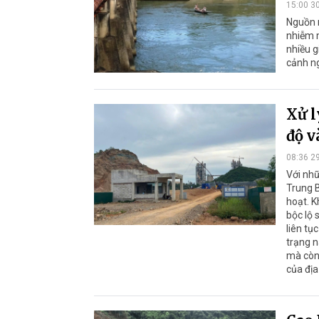
15:00 3
Nguồn 
nhiễm m
nhiều 
cảnh ng
Xử l
độ v
08:36 2
Với nhữ
Trung B
hoạt. K
bộc lộ 
liên tụ
trạng n
mà còn 
của đị