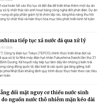
vừa hoàn tất các thủ tục về đất đai để triển khai thêm một dự án
 xử lý chất thải rắn sinh hoạt bằng công nghệ đốt phát điện. Dự án
 vọng sẽ góp phần giảm tỷ lệ chôn lấp rác, tăng khả năng thu hồi
ợng từ chất thải và hiện thực hóa mục tiêu phát triển kinh tế tuần
shima tiếp tục xả nước đã qua xử lý
7/07/2026
7, Công ty Điện lực Tokyo (TEPCO) chính thức triển khai đợt xả
 qua xử lý từ Nhà máy điện hạt nhân Fukushima Daiichi lần thứ 21
 Bình Dương. Kế hoạch này tiếp tục làm dấy lên những ý kiến trái
rong cộng đồng quốc tế, đặc biệt là các quốc gia láng giềng, bất
ệc phía Nhật Bản khẳng định quy trình được thực hiện theo các tiêu
an toàn.
ẵng đối mặt nguy cơ thiếu nước sinh
 do nguồn nước thô nhiễm mặn kéo dài