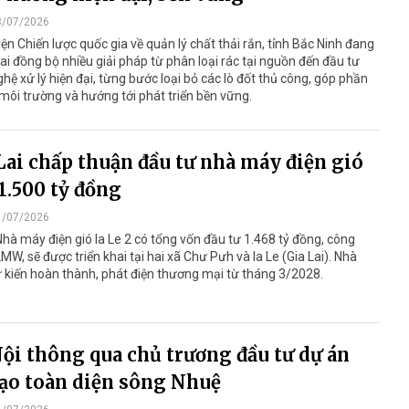
3/07/2026
ện Chiến lược quốc gia về quản lý chất thải rắn, tỉnh Bắc Ninh đang
hai đồng bộ nhiều giải pháp từ phân loại rác tại nguồn đến đầu tư
hệ xử lý hiện đại, từng bước loại bỏ các lò đốt thủ công, góp phần
môi trường và hướng tới phát triển bền vững.
Lai chấp thuận đầu tư nhà máy điện gió
1.500 tỷ đồng
1/07/2026
hà máy điện gió Ia Le 2 có tổng vốn đầu tư 1.468 tỷ đồng, công
MW, sẽ được triển khai tại hai xã Chư Pưh và Ia Le (Gia Lai). Nhà
kiến hoàn thành, phát điện thương mại từ tháng 3/2028.
ội thông qua chủ trương đầu tư dự án
tạo toàn diện sông Nhuệ