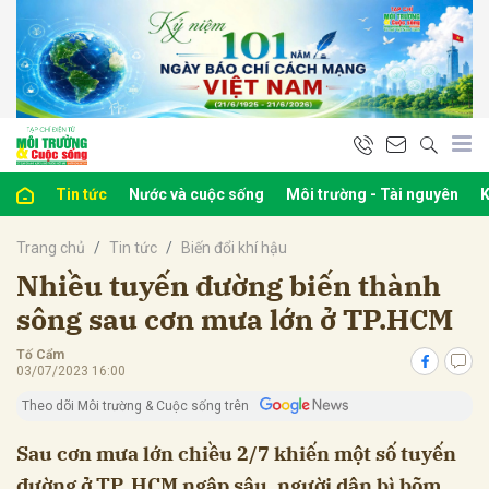
bình luận
Tin tức
Nước và cuộc sống
Môi trường - Tài nguyên
K
Trang chủ
Tin tức
Biến đổi khí hậu
Nhiều tuyến đường biến thành
sông sau cơn mưa lớn ở TP.HCM
Tố Cẩm
Hủy
G
03/07/2023 16:00
Theo dõi Môi trường & Cuộc sống trên
Sau cơn mưa lớn chiều 2/7 khiến một số tuyến
đường ở TP. HCM ngập sâu, người dân bì bõm