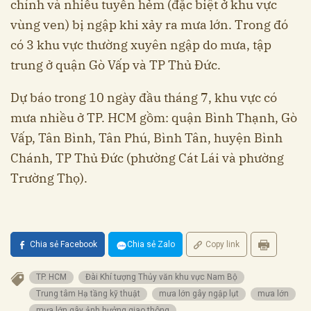
chính và nhiều tuyến hẻm (đặc biệt ở khu vực
vùng ven) bị ngập khi xảy ra mưa lớn. Trong đó
có 3 khu vực thường xuyên ngập do mưa, tập
trung ở quận Gò Vấp và TP Thủ Đức.
Dự báo trong 10 ngày đầu tháng 7, khu vực có
mưa nhiều ở TP. HCM gồm: quận Bình Thạnh, Gò
Vấp, Tân Bình, Tân Phú, Bình Tân, huyện Bình
Chánh, TP Thủ Đức (phường Cát Lái và phường
Trường Thọ).
Chia sẻ Facebook
Chia sẻ Zalo
Copy link
TP. HCM
Đài Khí tượng Thủy văn khu vực Nam Bộ
Trung tâm Hạ tầng kỹ thuật
mưa lớn gây ngập lụt
mưa lớn
mưa lớn gây ảnh hưởng giao thông