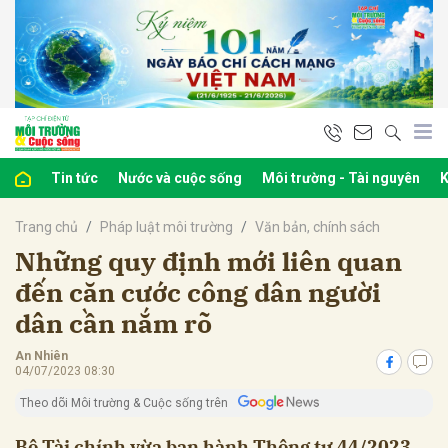
bình luận
Tin tức
Nước và cuộc sống
Môi trường - Tài nguyên
K
Trang chủ
Pháp luật môi trường
Văn bản, chính sách
Những quy định mới liên quan
đến căn cước công dân người
dân cần nắm rõ
Hủy
G
An Nhiên
04/07/2023 08:30
Theo dõi Môi trường & Cuộc sống trên
Bộ Tài chính vừa ban hành Thông tư 44/2023