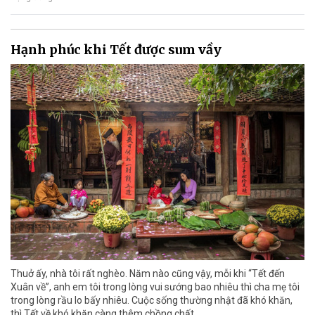
Hạnh phúc khi Tết được sum vầy
Thuở ấy, nhà tôi rất nghèo. Năm nào cũng vậy, mỗi khi “Tết đến
Xuân về”, anh em tôi trong lòng vui sướng bao nhiêu thì cha mẹ tôi
trong lòng rầu lo bấy nhiêu. Cuộc sống thường nhật đã khó khăn,
thì Tết về khó khăn càng thêm chồng chất.