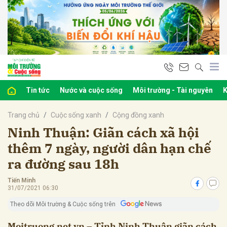
bình luận
Tin tức
Nước và cuộc sống
Môi trường - Tài nguyên
K
Trang chủ
Cuộc sống xanh
Cộng đồng xanh
Ninh Thuận: Giãn cách xã hội
thêm 7 ngày, người dân hạn chế
ra đường sau 18h
Hủy
G
Tiến Minh
31/07/2021 06:30
Theo dõi Môi trường & Cuộc sống trên
Moitruong.net.vn – Tỉnh Ninh Thuận giãn cách