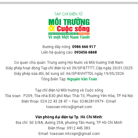
Đường dây nóng:
0986 666 917
Liên hệ quảng cáo:
093456 6848
Cơ quan chủ quản: Trung ương Hội Nước và Môi trường Việt Nam.
Giấy phép hoạt động Tạp chí điện tử số 39/GP-BTTTT; Cấp ngày 20/01/2025
Giấy phép sửa đổi, bổ sung số: 66/GP-BVHTTDL ngày 19/05/2026
Tổng Biên Tập:
Nguyễn Văn Toàn
Tạp chí điện tử Môi trường và Cuộc sống
Tòa soạn : P.209, Tòa nhà B3D phố Mạc Thái Tổ, Phường Yên Hòa, TP. Hà Nội
Điện thoại: 024 22 43 28 47 – Fax: 02462810979 - Email:
toasoan.mtcs@gmail.com
Văn phòng đại diện tại Tp. Hồ Chí Minh:
Địa chỉ: Số 3/8A, đường 25A, phường Tân Hưng, TP. Hồ Chí Minh
Điện thoại: 0912.445.383
Email: toasoan.mtcspn@gmail.com