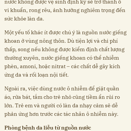
nước không được vệ sinh định kỳ sẽ trở thành ổ
vi khuẩn, rong rêu, ảnh hưởng nghiêm trọng đến
sức khỏe làn da.
Một yếu tố khác ít được chú ý là nguồn nước giếng
khoan ở vùng nông thôn. Dù tiện lợi và chi phí
thấp, song nếu không được kiểm định chất lượng
thường xuyên, nước giếng khoan có thể nhiễm
phèn, amoni, hoặc nitrat – các chất dễ gây kích
ứng da và rối loạn nội tiết.
Ngoài ra, việc dùng nước ô nhiễm để giặt quần
áo, rửa bát, tắm cho trẻ nhỏ cũng tiềm ẩn rủi ro
lớn. Trẻ em và người có làn da nhạy cảm sẽ dễ
phản ứng hơn trước các tác nhân ô nhiễm này.
Phòng bệnh da liễu từ nguồn nước