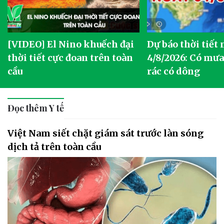
[VIDEO] El Nino khuếch đại
Dự báo thời tiết
thời tiết cực đoan trên toàn
4/8/2026: Có mưa 
cầu
rác có dông
Đọc thêm Y tế
Việt Nam siết chặt giám sát trước làn sóng
dịch tả trên toàn cầu