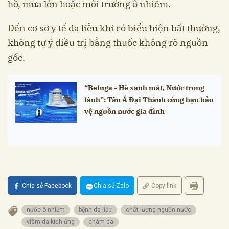
hồ, mưa lớn hoặc môi trường ô nhiễm.
Đến cơ sở y tế da liễu khi có biểu hiện bất thường,
không tự ý điều trị bằng thuốc không rõ nguồn
gốc.
“Beluga - Hè xanh mát, Nước trong
lành”: Tân Á Đại Thành cùng bạn bảo
vệ nguồn nước gia đình
Chia sẻ Facebook
Chia sẻ Zalo
Copy link
nước ô nhiễm
bệnh da liễu
chất lượng nguồn nước
viêm da kích ứng
chàm da