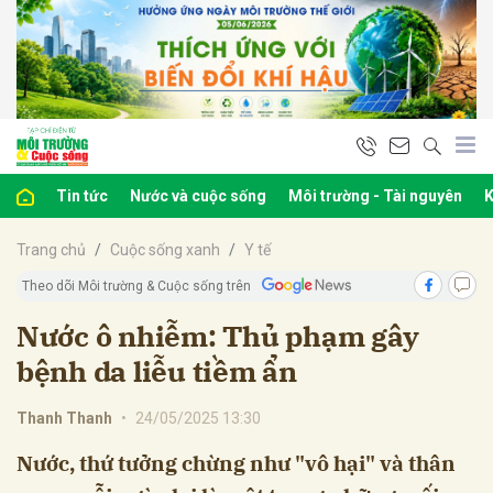
bình luận
Tin tức
Nước và cuộc sống
Môi trường - Tài nguyên
K
Trang chủ
Cuộc sống xanh
Y tế
Theo dõi Môi trường & Cuộc sống trên
Nước ô nhiễm: Thủ phạm gây
bệnh da liễu tiềm ẩn
Hủy
G
Thanh Thanh
•
24/05/2025 13:30
Nước, thứ tưởng chừng như "vô hại" và thân